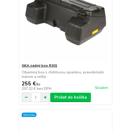
GKA zadný box R301
Objemný box s chrbtovou opierkou, pravidelným
tvarom a veľký...
255 €
/
ks
Skladom
207,32 €
bez DPH
Pridať do košíka
Novinka