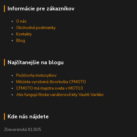
Informácie pre zákazníkov
O nás
Obchodné podmienky
Kontakty
Blog
Najčítanejšie na blogu
Požičovňa motocyklov
Miliónta vyrobená štvorkolka CFMOTO
CFMOTO má majstra sveta v MOTO3
Ako fungujú fínske variátorové kity Vauhti Varikko
Kde nás nájdete
Zlievarenská 8130/5