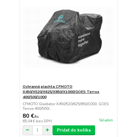
Ochranná plachta CFMOTO
X450/X520/X625/X850/X1000/GOES Terrox
400/500/1000
CFMOTO Gladiator X450/520/625/850/1000, GOES
Terrox 400/500/...
80 €
/
ks
Skladom
65,04 €
bez DPH
Pridať do košíka