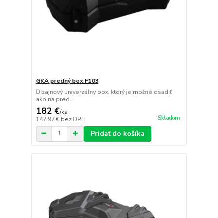
GKA predný box F103
Dizajnový univerzálny box, ktorý je možné osadiť
ako na pred...
182 €
/
ks
Skladom
147,97 €
bez DPH
Pridať do košíka