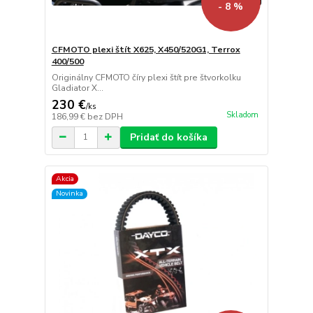
- 8 %
CFMOTO plexi štít X625, X450/520G1, Terrox
400/500
Originálny CFMOTO číry plexi štít pre štvorkolku
Gladiator X...
230 €
/
ks
Skladom
186,99 €
bez DPH
Pridať do košíka
Akcia
Novinka