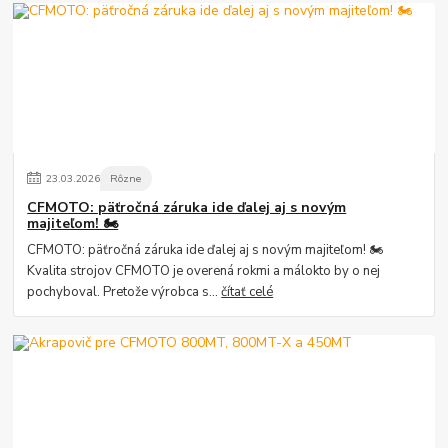
23
.
03
.
2026
Rôzne
CFMOTO: päťročná záruka ide ďalej aj s novým
majiteľom! 🏍️
CFMOTO: päťročná záruka ide ďalej aj s novým majiteľom! 🏍️
Kvalita strojov CFMOTO je overená rokmi a málokto by o nej
pochyboval. Pretože výrobca s...
čítať celé