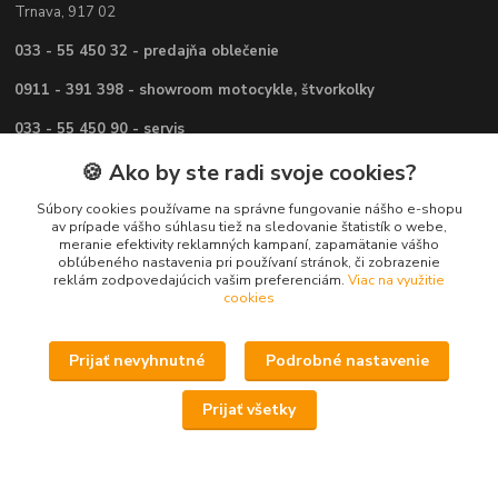
Trnava, 917 02
033 - 55 450 32 - predajňa oblečenie
0911 - 391 398 - showroom motocykle, štvorkolky
033 - 55 450 90 - servis
🍪 Ako by ste radi svoje cookies?
viac info v
KONTAKTY
Súbory cookies používame na správne fungovanie nášho e-shopu
av prípade vášho súhlasu tiež na sledovanie štatistík o webe,
meranie efektivity reklamných kampaní, zapamätanie vášho
obľúbeného nastavenia pri používaní stránok, či zobrazenie
reklám zodpovedajúcich vašim preferenciám.
Viac na využitie
cookies
Potrebujete poradiť ?
Prijať nevyhnutné
Podrobné nastavenie
Daniel
Prijať všetky
+421 911 391 398
(Po-Pia, 8.30-17.00 hod.)
predaj@atv-shop.sk