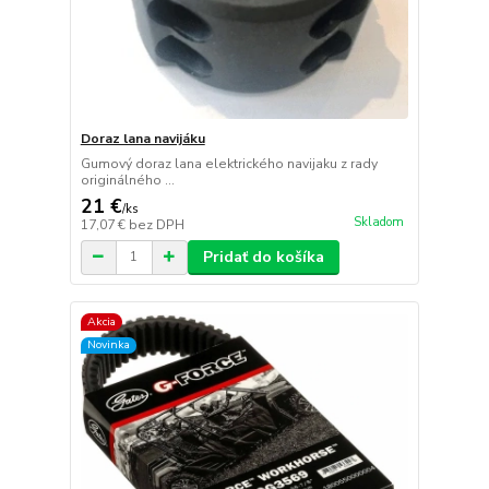
Doraz lana navijáku
Gumový doraz lana elektrického navijaku z rady
originálného ...
21 €
/
ks
Skladom
17,07 €
bez DPH
Pridať do košíka
Akcia
Novinka