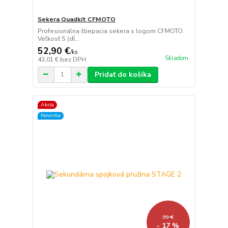
Sekera Quadkit CFMOTO
Profesionálna štiepacia sekera s logom CFMOTO.
Veľkosť S (dĺ...
52,90 €
/
ks
Skladom
43,01 €
bez DPH
Pridať do košíka
Akcia
Novinka
99 €
- 17 %