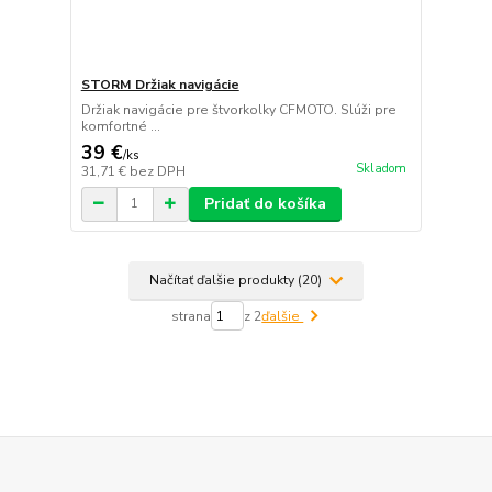
STORM Držiak navigácie
Držiak navigácie pre štvorkolky CFMOTO. Slúži pre
komfortné ...
39 €
/
ks
Skladom
31,71 €
bez DPH
Pridať do košíka
Načítať ďalšie produkty (20)
strana
z 2
ďalšie