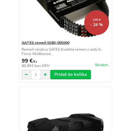
130 €
- 24 %
GATES remeň 0180-055000
Remeň výrobcu GATES Kvalitný remen z rady G-
Force Workhorse...
99 €
/
ks
Skladom
80,49 €
bez DPH
Pridať do košíka