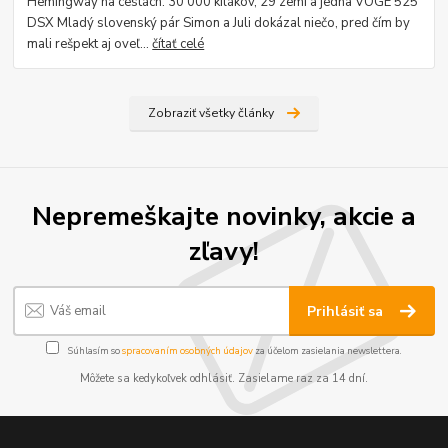
Hemingway na cestách: 30 000 kilákov, 29 zemí a jedna VOGE 525
DSX Mladý slovenský pár Simon a Juli dokázal niečo, pred čím by
mali rešpekt aj oveľ...
čítať celé
Zobraziť všetky články
Nepremeškajte novinky, akcie a
zľavy!
Prihlásiť sa
Súhlasím so
spracovaním osobných údajov
za účelom zasielania newslettera.
Môžete sa kedykoľvek odhlásiť. Zasielame raz za 14 dní.