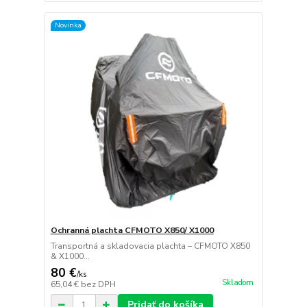
Novinka
Ochranná plachta CFMOTO X850/ X1000
Transportná a skladovacia plachta – CFMOTO X850
& X1000...
80 €
/
ks
Skladom
65,04 €
bez DPH
Pridať do košíka