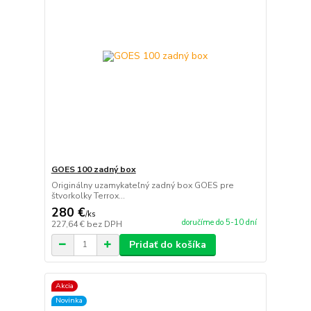
GOES 100 zadný box
Originálny uzamykateľný zadný box GOES pre
štvorkolky Terrox...
280 €
/
ks
doručíme do 5-10 dní
227,64 €
bez DPH
Pridať do košíka
Akcia
Novinka