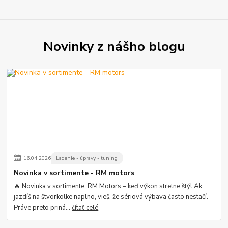
Novinky z nášho blogu
16
.
04
.
2026
Ladenie - úpravy - tuning
Novinka v sortimente - RM motors
🔥 Novinka v sortimente: RM Motors – keď výkon stretne štýl Ak
jazdíš na štvorkolke naplno, vieš, že sériová výbava často nestačí.
Práve preto priná...
čítať celé