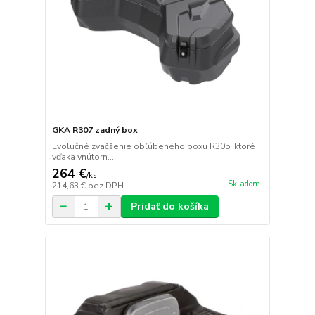
GKA R307 zadný box
Evolučné zväčšenie obľúbeného boxu R305, ktoré
vďaka vnútorn...
264 €
/
ks
Skladom
214,63 €
bez DPH
Pridať do košíka