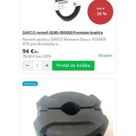
130 €
- 28 %
DAYCO remeň 0180-055000 Premium kvalita
Remeň výrobcu DAYCO Remene Dayco POWER
XTX pre štvorkolky s...
94 €
/
ks
Skladom
76,42 €
bez DPH
Pridať do košíka
Novinka