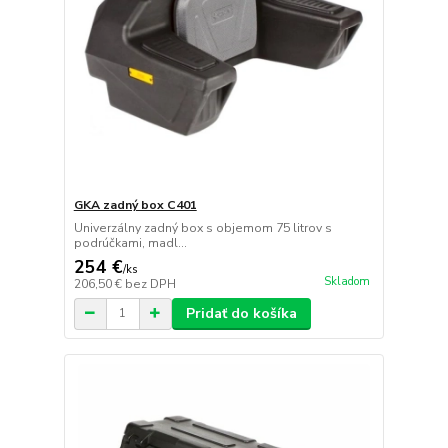
GKA zadný box C401
Univerzálny zadný box s objemom 75 litrov s
podrúčkami, madl...
254 €
/
ks
Skladom
206,50 €
bez DPH
Pridať do košíka