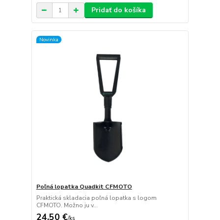
Pridať do košíka
Novinka
Poľná lopatka Quadkit CFMOTO
Praktická skladacia poľná lopatka s logom
CFMOTO. Možno ju v...
24,50 €
/
ks