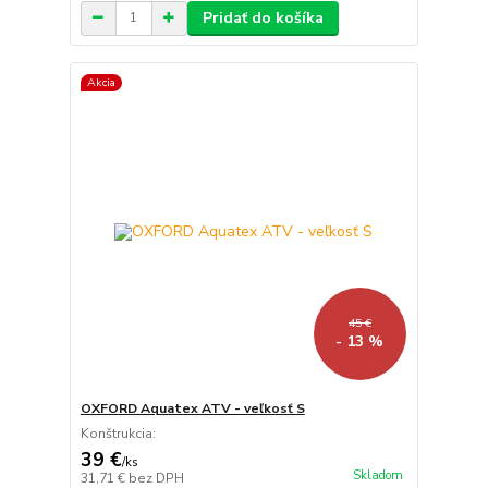
Pridať do košíka
Akcia
45 €
- 13 %
OXFORD Aquatex ATV - veľkosť S
Konštrukcia:
39 €
/
ks
Skladom
31,71 €
bez DPH