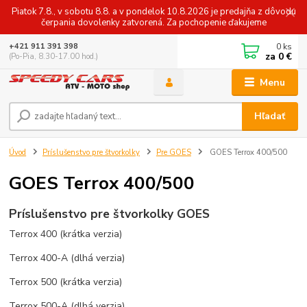
Piatok 7.8., v sobotu 8.8. a v pondelok 10.8.2026 je predajňa z dôvodu
čerpania dovolenky zatvorená. Za pochopenie ďakujeme
0
ks
+421 911 391 398
za
0 €
(Po-Pia, 8.30-17.00 hod.)
Menu
Hľadať
Úvod
Príslušenstvo pre štvorkolky
Pre GOES
GOES Terrox 400/500
GOES Terrox 400/500
Príslušenstvo pre štvorkolky GOES
Terrox 400 (krátka verzia)
Terrox 400-A (dlhá verzia)
Terrox 500 (krátka verzia)
Terrox 500-A (dlhá verzia)