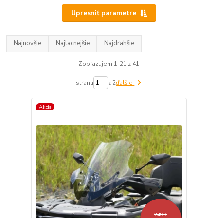
Upresniť parametre
Najnovšie
Najlacnejšie
Najdrahšie
Zobrazujem 1-21 z 41
strana
z 2
ďalšie
Akcia
249 €