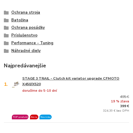
Ochrana stroja
Batožina
Ochrana posádky
Príslušenstvo
Performance - Tuning
Náhradné diely
Najpredávanejšie
STAGE 3 TRAIL - Clutch kit variator upgrade CFMOTO
1.
X450/X520
doručíme do 5-10 dní
495 €
19 % zľava
399 €
324,39 € bez DPH
TOP produkt
Akcia
Novinka