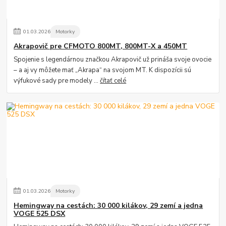
01
.
03
.
2026
Motorky
Akrapovič pre CFMOTO 800MT, 800MT-X a 450MT
Spojenie s legendárnou značkou Akrapovič už prináša svoje ovocie
– a aj vy môžete mať „Akrapa“ na svojom MT. K dispozícii sú
výfukové sady pre modely ...
čítať celé
01
.
03
.
2026
Motorky
Hemingway na cestách: 30 000 kilákov, 29 zemí a jedna
VOGE 525 DSX