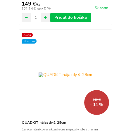
149 €
/
ks
Skladom
121,14 €
bez DPH
Pridať do košíka
Akcia
Novinka
219 €
- 14 %
QUADKIT nájazdy š. 28cm
Ľahké hliníkové skladacie nájazdy ideálne na