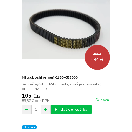
189 €
- 44 %
Mitsuboshi remeň 0180-055000
Remeň výrobcu Mitsuboshi, ktorý je dodávateľ
originálnych re...
105 €
/
ks
Skladom
85,37 €
bez DPH
Pridať do košíka
Novinka