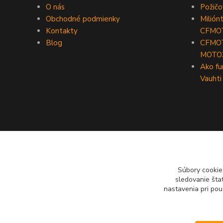
O nás
Požič
Obchodné podmienky
Milión
Kontakty
CFMO
Blog
CFMOT
MOTO
Ako fu
Vauhti
Súbory cookie
sledovanie šta
nastavenia pri pou