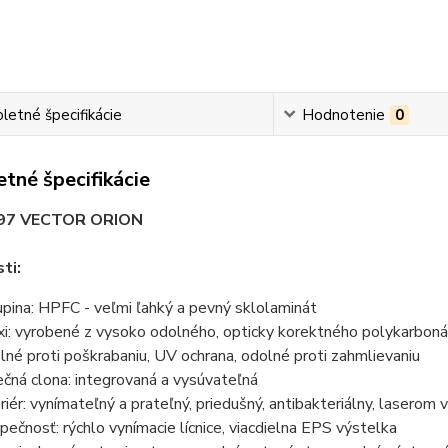
etné špecifikácie
Hodnotenie
0
tné špecifikácie
397 VECTOR ORION
ti:
upina: HPFC - veľmi ľahký a pevný sklolaminát
xi: vyrobené z vysoko odolného, opticky korektného polykarbonátu
lné proti poškrabaniu, UV ochrana, odolné proti zahmlievaniu
ečná clona: integrovaná a vysúvateľná
eriér: vynímateľný a prateľný, priedušný, antibakteriálny, laserom
pečnosť: rýchlo vynímacie lícnice, viacdielna EPS výstelka