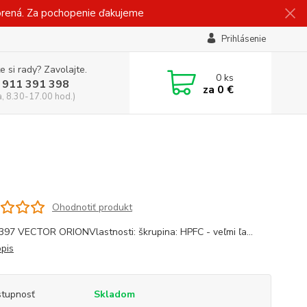
vorená. Za pochopenie ďakujeme
Prihlásenie
e si rady? Zavolajte.
0
ks
 911 391 398
za
0 €
a, 8.30-17.00 hod.)
Ohodnotiť produkt
397 VECTOR ORIONVlastnosti: škrupina: HPFC - veľmi ľa...
opis
tupnosť
Skladom