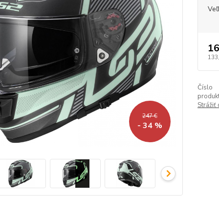
Veľ
16
133
Číslo
produkt
Strážiť
247 €
- 34 %