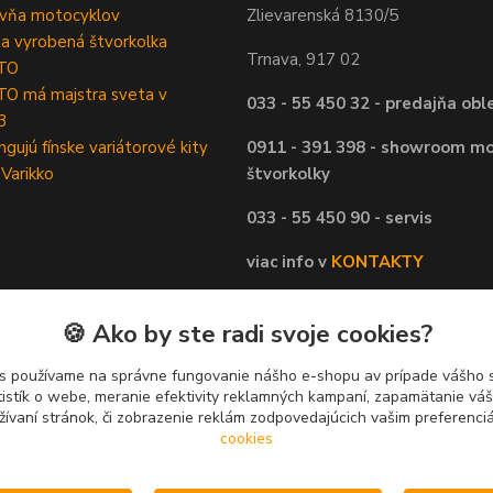
ovňa motocyklov
Zlievarenská 8130/5
ta vyrobená štvorkolka
Trnava, 917 02
TO
O má majstra sveta v
033 - 55 450 32 - predajňa obl
3
ngujú fínske variátorové kity
0911 - 391 398 - showroom mo
 Varikko
štvorkolky
033 - 55 450 90 - servis
viac info v
KONTAKTY
🍪 Ako by ste radi svoje cookies?
s používame na správne fungovanie nášho e-shopu av prípade vášho s
tistík o webe, meranie efektivity reklamných kampaní, zapamätanie v
žívaní stránok, či zobrazenie reklám zodpovedajúcich vašim preferenc
cookies
Upravit sběr cookies.