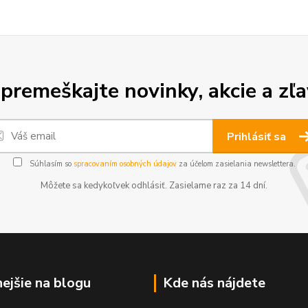
premeškajte novinky, akcie a zľa
Prihlásiť sa
Súhlasím so
spracovaním osobných údajov
za účelom zasielania newslettera.
Môžete sa kedykoľvek odhlásiť. Zasielame raz za 14 dní.
nejšie na blogu
Kde nás nájdete