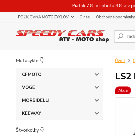
Piatok 7.8., v sobotu 8.8. a 
POŽIČOVŇA MOTOCYKLOV
O nás
Obchodné podmienky
Motocykle 👇
Úvod
O
LS2
CFMOTO
VOGE
Akcia
MORBIDELLI
KEEWAY
Štvorkolky 👇