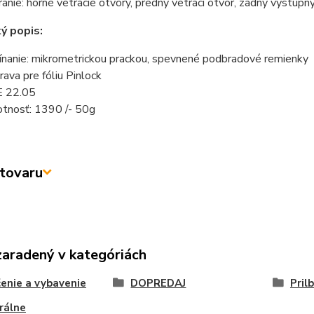
ranie: horné vetracie otvory, predný vetrací otvor, zadný výstupn
ý popis:
ínanie: mikrometrickou prackou, spevnené podbradové remienky
prava pre fóliu Pinlock
 22.05
tnosť: 1390 /- 50g
tovaru
zaradený v kategóriách
enie a vybavenie
DOPREDAJ
Pril
rálne