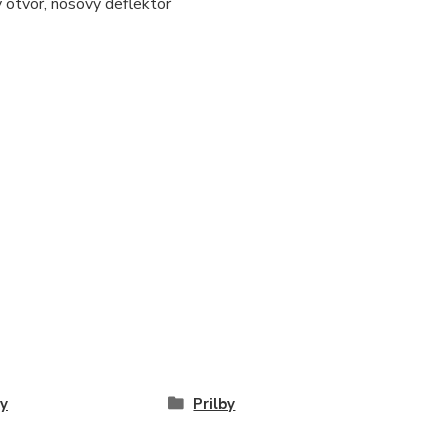
ý otvor, nosový deflektor
by
Prilby