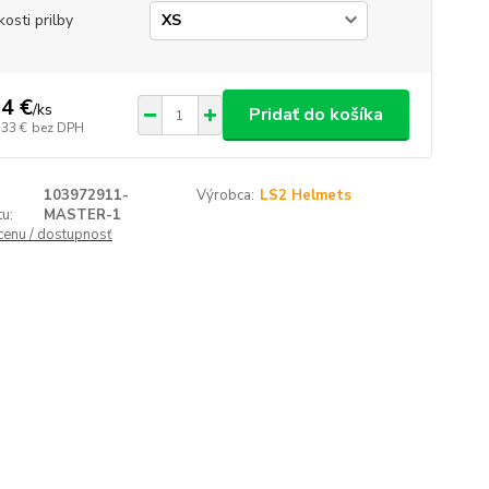
kosti prilby
4 €
/
ks
Pridať do košíka
,33 €
bez DPH
103972911-
Výrobca:
LS2 Helmets
u:
MASTER-1
 cenu / dostupnosť