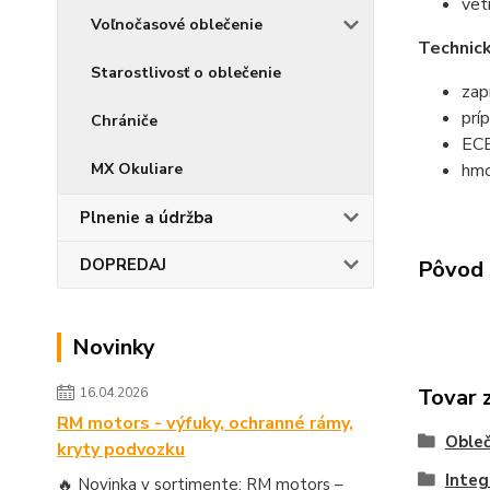
vet
Voľnočasové oblečenie
Technick
Starostlivosť o oblečenie
zap
prí
Chrániče
ECE
hmo
MX Okuliare
Plnenie a údržba
DOPREDAJ
Pôvod 
Novinky
Tovar 
16.04.2026
RM motors - výfuky, ochranné rámy,
Obleč
kryty podvozku
Integ
🔥 Novinka v sortimente: RM motors –