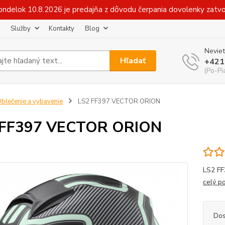
v pondelok 10.8.2026 je predajňa z dôvodu čerpania dovolenky zat
Služby
Kontakty
Blog
Neviet
Hľadať
+421
(Po-Pi
blečenie a vybavenie
LS2 FF397 VECTOR ORION
 FF397 VECTOR ORION
LS2 FF
celý p
Dos