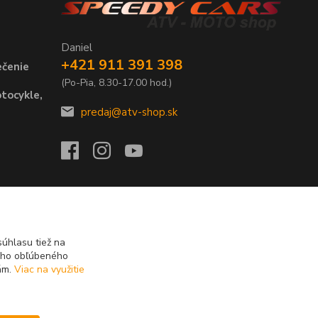
Daniel
+421 911 391 398
ečenie
(Po-Pia, 8.30-17.00 hod.)
tocykle,
predaj@atv-shop.sk
úhlasu tiež na
ášho obľúbeného
iám.
Viac na využitie