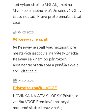
keď výkon stretne štýl Ak jazdíš na
štvorkolke naplno, vieš, že sériová výbava
často nestačí. Práve preto prináša...
čítať
celé
04.03.2026
🏍️ Keeway je späť!
🏍️ Keeway je späť! Viac možností pre
mestských jazdcov aj na výlety Značka
Keeway sa k nám po pár rokoch
abstinencie vracia späť a prináša skvelé
spr...
čítať celé
25.02.2026
Privítajte značku VOGE
NOVINKA NA ATV-SHOP.SK Privítajte
značku VOGE Prémiové motocykle a
moderné skútre teraz v našej