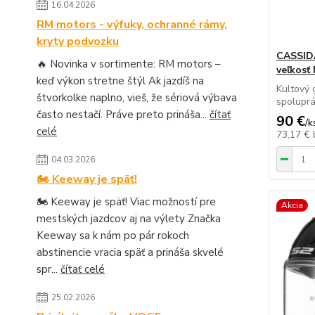
16.04.2026
RM motors - výfuky, ochranné rámy,
kryty podvozku
CASSID
🔥 Novinka v sortimente: RM motors –
veľkosť
keď výkon stretne štýl Ak jazdíš na
Kultový 
štvorkolke naplno, vieš, že sériová výbava
spoluprá
často nestačí. Práve preto prináša...
čítať
90 €
/
k
celé
73,17 €
04.03.2026
🏍️ Keeway je späť!
🏍️ Keeway je späť! Viac možností pre
Akcia
mestských jazdcov aj na výlety Značka
Keeway sa k nám po pár rokoch
abstinencie vracia späť a prináša skvelé
spr...
čítať celé
25.02.2026