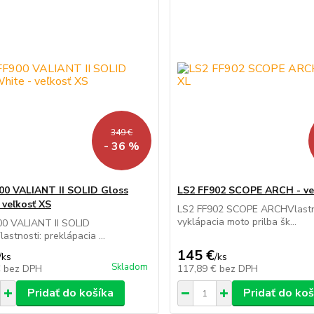
349 €
- 36 %
00 VALIANT II SOLID Gloss
LS2 FF902 SCOPE ARCH - ve
 veľkosť XS
LS2 FF902 SCOPE ARCHVlastn
vyklápacia moto prilba šk...
00 VALIANT II SOLID
stnosti: preklápacia ...
145 €
/
ks
/
ks
Skladom
€
bez DPH
117,89 €
bez DPH
Pridať do košíka
Pridať do koš