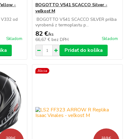
ellow -
BOGOTTO V541 SCACCO Silver -
veľkosť M
u V332 od
BOGOTTO V541 SCACCO SILVER prilba
vyrobená z termoplastu p...
82 €
/
ks
Skladom
Skladom
66,67 €
bez DPH
íka
Pridať do košíka
Akcia
309 €
319 €