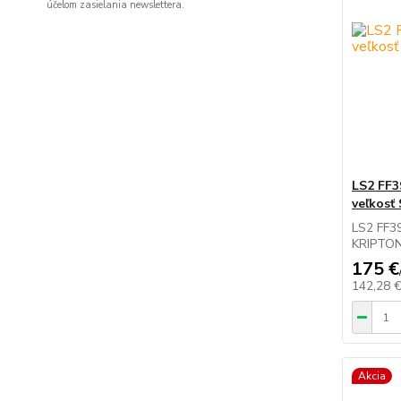
účelom zasielania newslettera.
LS2 FF3
veľkosť 
LS2 FF3
KRIPTONV
175 €
142,28 
Akcia