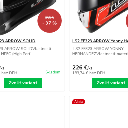
309 €
- 37 %
323 ARROW SOLID
LS2 FF323 ARROW Yonny H
23 ARROW SOLIDVlastnosti:
LS2 FF323 ARROW YONNY
 HPFC (High Perf...
HERNANDEZVlastnosti: materiá
226 €
/
ks
/
ks
Skladom
€
bez DPH
183,74 €
bez DPH
Zvoliť variant
Zvoliť variant
Akcia