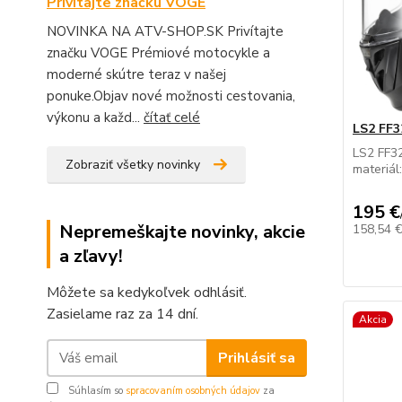
Privítajte značku VOGE
NOVINKA NA ATV-SHOP.SK Privítajte
značku VOGE Prémiové motocykle a
moderné skútre teraz v našej
ponuke.Objav nové možnosti cestovania,
výkonu a každ...
čítať celé
LS2 FF
LS2 FF3
Zobraziť všetky novinky
materiál:
195 €
Nepremeškajte novinky, akcie
158,54 
a zľavy!
Môžete sa kedykoľvek odhlásiť.
Zasielame raz za 14 dní.
Akcia
Prihlásiť sa
Súhlasím so
spracovaním osobných údajov
za