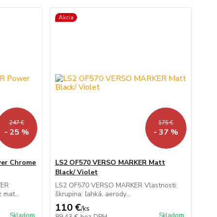
Akcia
247 €
175 €
- 25 %
- 37 %
er Chrome
LS2 OF570 VERSO MARKER Matt
Black/ Violet
WER
LS2 OF570 VERSO MARKER Vlastnosti:
 mat...
škrupina: ľahká, aerody...
110 €
/
ks
Skladom
Skladom
89,43 €
bez DPH