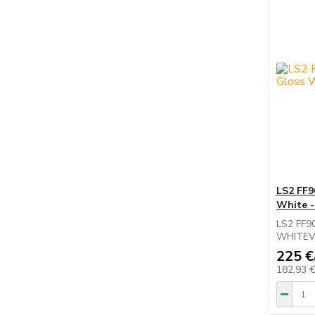
LS2 FF9
White -
LS2 FF9
WHITEVla
225 €
182,93 