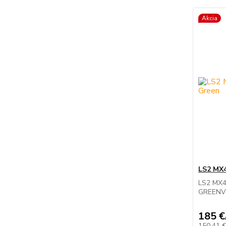
Akcia
LS2 MX
LS2 MX
GREENVla
185 €
150,41 