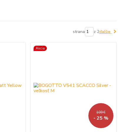
strana
z 2
ďalšie
Akcia
109 €
- 25 %