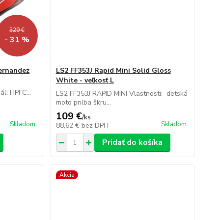
329 €
- 31 %
ernandez
LS2 FF353J Rapid Mini Solid Gloss
White - veľkosť L
l: HPFC...
LS2 FF353J RAPID MINI Vlastnosti: detská
moto prilba škru...
109 €
/
ks
Skladom
Skladom
88,62 €
bez DPH
Pridať do košíka
Akcia