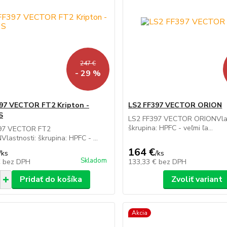
247 €
- 29 %
97 VECTOR FT2 Kripton -
LS2 FF397 VECTOR ORION
S
LS2 FF397 VECTOR ORIONVlas
škrupina: HPFC - veľmi ľa...
97 VECTOR FT2
lastnosti: škrupina: HPFC - ...
164 €
/
ks
/
ks
Skladom
€
bez DPH
133,33 €
bez DPH
Pridať do košíka
Zvoliť variant
Akcia