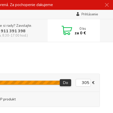
vorená. Za pochopenie ďakujeme
Prihlásenie
e si rady? Zavolajte.
0
ks
 911 391 398
za
0 €
a, 8.30-17.00 hod.)
Do
€
P produkt