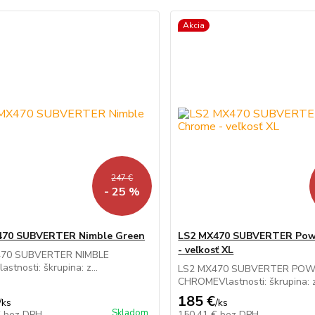
Akcia
247 €
- 25 %
470 SUBVERTER Nimble Green
LS2 MX470 SUBVERTER Pow
- veľkosť XL
470 SUBVERTER NIMBLE
stnosti: škrupina: z...
LS2 MX470 SUBVERTER PO
CHROMEVlastnosti: škrupina: z
185 €
/
ks
/
ks
Skladom
€
bez DPH
150,41 €
bez DPH