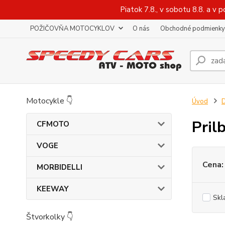
Piatok 7.8., v sobotu 8.8. a 
POŽIČOVŇA MOTOCYKLOV
O nás
Obchodné podmienky
Motocykle 👇
Úvod
Pril
CFMOTO
VOGE
Cena:
MORBIDELLI
KEEWAY
Skl
Štvorkolky 👇