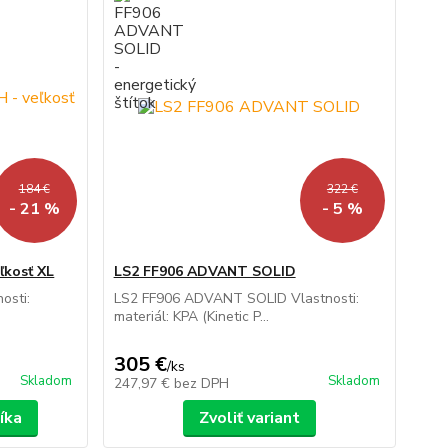
184 €
322 €
- 21 %
- 5 %
ľkosť XL
LS2 FF906 ADVANT SOLID
osti:
LS2 FF906 ADVANT SOLID Vlastnosti:
materiál: KPA (Kinetic P...
305 €
/
ks
Skladom
Skladom
247,97 €
bez DPH
íka
Zvoliť variant