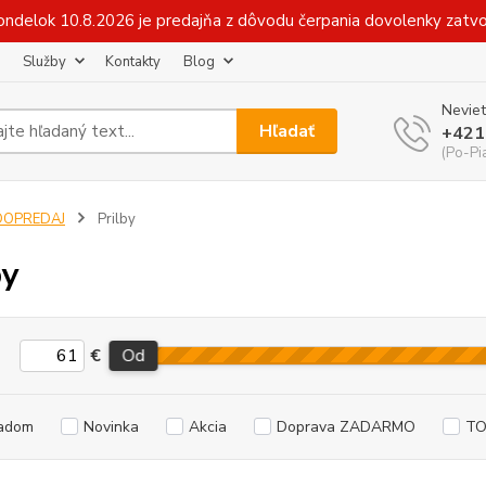
v pondelok 10.8.2026 je predajňa z dôvodu čerpania dovolenky zat
Služby
Kontakty
Blog
Neviet
Hľadať
+421
(Po-Pi
DOPREDAJ
Prilby
by
€
Od
adom
Novinka
Akcia
Doprava ZADARMO
TO