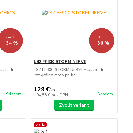
247 €
201 €
- 34 %
- 36 %
LS2 FF800 STORM NERVE
tnosti:
LS2 FF800 STORM NERVEVlastnosti:
integrálna moto prilba ...
129 €
/
ks
Skladom
Skladom
104,88 €
bez DPH
Zvoliť variant
Akcia