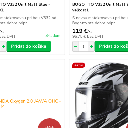
O V332 Unit Matt Blue -
BOGOTTO V332 Unit Matt Y
 XL
veľkosť L
 motokrosovou prilbou V332 od
S novou motokrosovou prilbo
te dobre pripr...
Bogotto ste dobre pripr...
119 €
/
ks
/
ks
Skladom
bez DPH
96,75 €
bez DPH
Pridať do košíka
Pridať do koš
Akcia
109 €