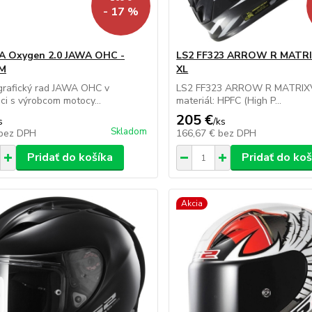
- 17 %
A Oxygen 2.0 JAWA OHC -
LS2 FF323 ARROW R MATRIK
 M
XL
grafický rad JAWA OHC v
LS2 FF323 ARROW R MATRIXVl
ci s výrobcom motocy...
materiál: HPFC (High P...
205 €
s
/
ks
Skladom
bez DPH
166,67 €
bez DPH
Pridať do košíka
Pridať do koš
Akcia