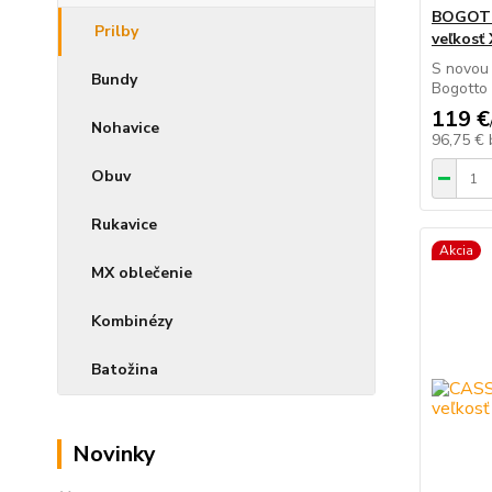
BOGOTT
Prilby
veľkosť
S novou
Bundy
Bogotto s
119 €
Nohavice
96,75 €
Obuv
Rukavice
Akcia
MX oblečenie
Kombinézy
Batožina
Novinky