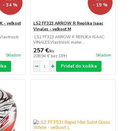
- 34 %
- 19 %
 - veľkosť
LS2 FF323 ARROW R Replika Isaac
Vinales - veľkosť M
astnosti:
LS2 FF323 ARROW R REPLIKA ISAAC
VINALESVlastnosti: mater...
257 €
/
ks
Skladom
Skladom
208,94 €
bez DPH
íka
Pridať do košíka