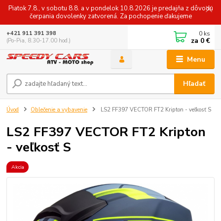
Piatok 7.8., v sobotu 8.8. a v pondelok 10.8.2026 je predajňa z dôvodu
čerpania dovolenky zatvorená. Za pochopenie ďakujeme
0
ks
+421 911 391 398
za
0 €
(Po-Pia, 8.30-17.00 hod.)
Menu
Hľadať
Úvod
Oblečenie a vybavenie
LS2 FF397 VECTOR FT2 Kripton - veľkosť S
LS2 FF397 VECTOR FT2 Kripton
- veľkosť S
Akcia