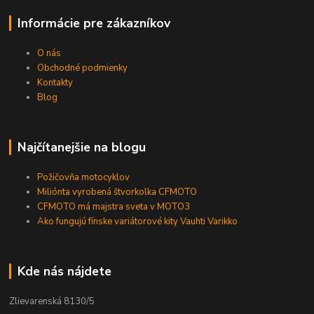
Informácie pre zákazníkov
O nás
Obchodné podmienky
Kontakty
Blog
Najčítanejšie na blogu
Požičovňa motocyklov
Miliónta vyrobená štvorkolka CFMOTO
CFMOTO má majstra sveta v MOTO3
Ako fungujú fínske variátorové kity Vauhti Varikko
Kde nás nájdete
Zlievarenská 8130/5