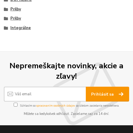
Prilby
Prilby
Integrálne
Nepremeškajte novinky, akcie a
zľavy!
Prihlásiť sa
Súhlasím so
spracovaním osobných údajov
za účelom zasielania newslettera.
Môžete sa kedykoľvek odhlásiť. Zasielame raz za 14 dní.