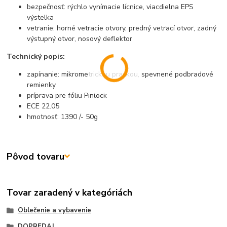
bezpečnosť: rýchlo vynímacie lícnice, viacdielna EPS
výstelka
vetranie: horné vetracie otvory, predný vetrací otvor, zadný
výstupný otvor, nosový deflektor
Technický popis:
zapínanie: mikrometrickou prackou, spevnené podbradové
remienky
príprava pre fóliu Pinlock
ECE 22.05
hmotnosť: 1390 /- 50g
Pôvod tovaru
Tovar zaradený v kategóriách
Oblečenie a vybavenie
DOPREDAJ