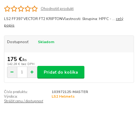
Ohodnotiť produkt
LS2 FF397 VECTOR FT2 KRIPTONVlastnosti: škrupina: HPFC - ...
celý
popis
Dostupnosť
Skladom
175 €
/
ks
142,28 €
bez DPH
Pridať do košíka
Číslo produktu:
103972125-MASTER
Výrobca:
LS2 Helmets
Strážiť cenu / dostupnosť