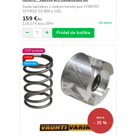
Sada valčekov s nízkym trením pre CFMOTO
CFORCE G3 850 a 100...
159 €
/
ks
Skladom
129,27 €
bez DPH
Pridať do košíka
TOP produkt
Akcia
Novinka
432 €
- 15 %