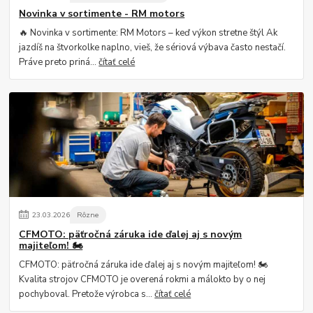
Novinka v sortimente - RM motors
🔥 Novinka v sortimente: RM Motors – keď výkon stretne štýl Ak
jazdíš na štvorkolke naplno, vieš, že sériová výbava často nestačí.
Práve preto priná...
čítať celé
23
.
03
.
2026
Rôzne
CFMOTO: päťročná záruka ide ďalej aj s novým
majiteľom! 🏍️
CFMOTO: päťročná záruka ide ďalej aj s novým majiteľom! 🏍️
Kvalita strojov CFMOTO je overená rokmi a málokto by o nej
pochyboval. Pretože výrobca s...
čítať celé