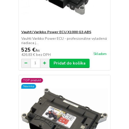
Vauhti Varikko Power ECU X1000 G3 ABS
Vauhti Varikko Power ECU - profesionálne vyladená
riadiaca j...
525 €
/
ks
Skladom
426,83 €
bez DPH
Pridať do košíka
TOP produkt
Novinka