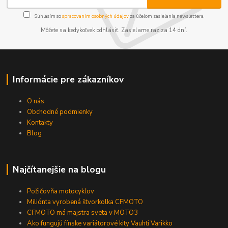
Súhlasím so
spracovaním osobných údajov
za účelom zasielania newslettera.
Môžete sa kedykoľvek odhlásiť. Zasielame raz za 14 dní.
Informácie pre zákazníkov
O nás
Obchodné podmienky
Kontakty
Blog
Najčítanejšie na blogu
Požičovňa motocyklov
Miliónta vyrobená štvorkolka CFMOTO
CFMOTO má majstra sveta v MOTO3
Ako fungujú fínske variátorové kity Vauhti Varikko