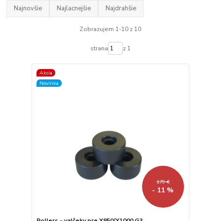
Najnovšie
Najlacnejšie
Najdrahšie
Zobrazujem 1-10 z 10
strana
z 1
Akcia
Novinka
179 €
- 11 %
Rollers - valčeky pre X850/X1000 G3