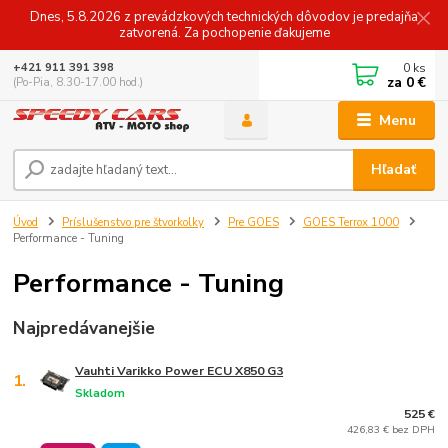
Dnes, 5.8.2026 z prevádzkových technických dôvodov je predajňa
zatvorená. Za pochopenie ďakujeme
0
ks
+421 911 391 398
za
0 €
(Po-Pia, 8.30-17.00 hod.)
Menu
Hľadať
Úvod
Príslušenstvo pre štvorkolky
Pre GOES
GOES Terrox 1000
Performance - Tuning
Performance - Tuning
Najpredávanejšie
Vauhti Varikko Power ECU X850 G3
1.
Skladom
525 €
426,83 € bez DPH