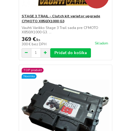
STAGE 3 TRAIL - Clutch kit variator upgrade
CFMOTO X850/X1000 G3
Vauhti Varikko Stage 3 Trail sada pre CFMOTO
X850/X1000 G3. ...
369 €
/
ks
Skladom
300 €
bez DPH
Pridať do košíka
TOP produkt
Novinka