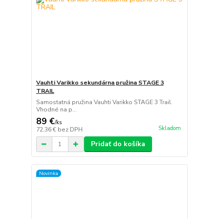
Vauhti Varikko sekundárna pružina STAGE 3
TRAIL
Samostatná pružina Vauhti Varikko STAGE 3 Trail.
Vhodné na p...
89 €
/
ks
Skladom
72,36 €
bez DPH
Pridať do košíka
Novinka