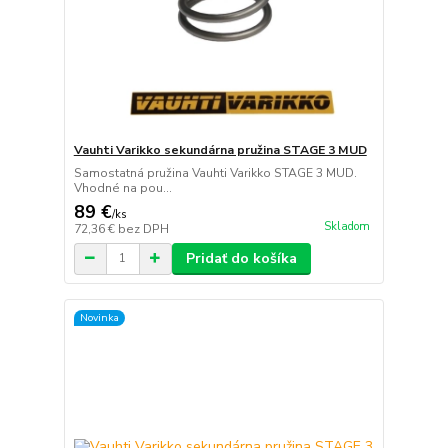
Vauhti Varikko sekundárna pružina STAGE 3 MUD
Samostatná pružina Vauhti Varikko STAGE 3 MUD.
Vhodné na pou...
89 €
/
ks
Skladom
72,36 €
bez DPH
Pridať do košíka
Novinka