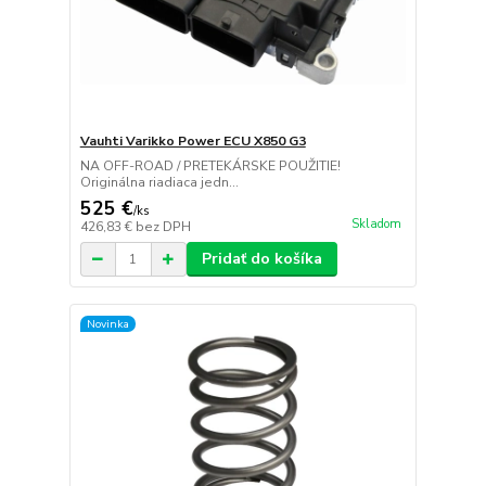
Vauhti Varikko Power ECU X850 G3
NA OFF-ROAD / PRETEKÁRSKE POUŽITIE!
Originálna riadiaca jedn...
525 €
/
ks
Skladom
426,83 €
bez DPH
Pridať do košíka
Novinka