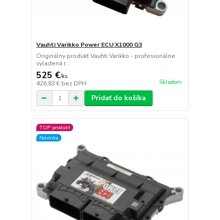
Vauhti Varikko Power ECU X1000 G3
Originálny produkt Vauhti Varikko - profesionálne
vyladená r...
525 €
/
ks
Skladom
426,83 €
bez DPH
Pridať do košíka
TOP produkt
Novinka