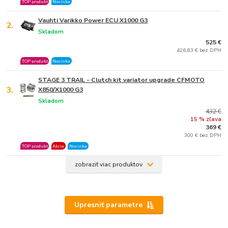
TOP produkt
Novinka
Vauhti Varikko Power ECU X1000 G3
2.
Skladom
525 €
426,83 € bez DPH
TOP produkt
Novinka
STAGE 3 TRAIL - Clutch kit variator upgrade CFMOTO
3.
X850/X1000 G3
Skladom
432 €
15 % zľava
369 €
300 € bez DPH
TOP produkt
Akcia
Novinka
zobraziť viac produktov
Upresniť parametre