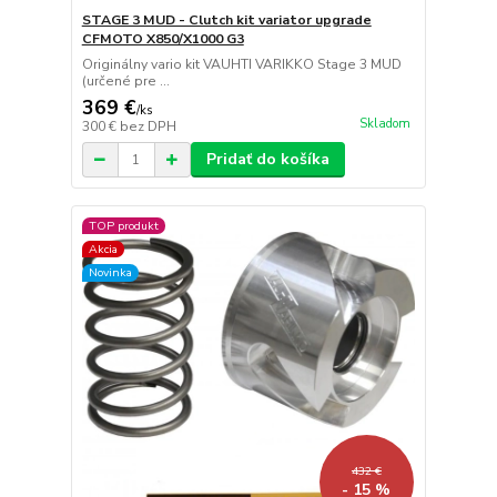
STAGE 3 MUD - Clutch kit variator upgrade
CFMOTO X850/X1000 G3
Originálny vario kit VAUHTI VARIKKO Stage 3 MUD
(určené pre ...
369 €
/
ks
Skladom
300 €
bez DPH
Pridať do košíka
TOP produkt
Akcia
Novinka
432 €
- 15 %