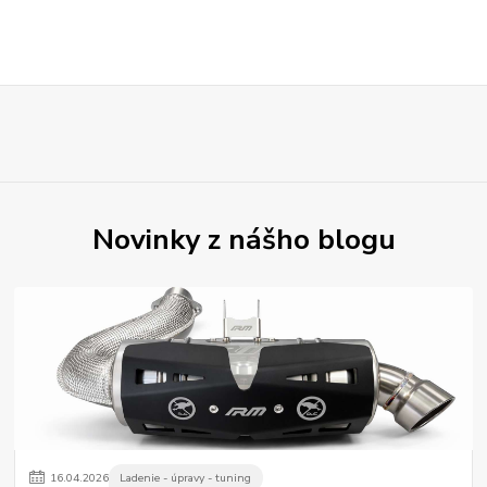
Novinky z nášho blogu
16
.
04
.
2026
Ladenie - úpravy - tuning