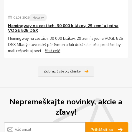
01
.
03
.
2026
Motorky
Hemingway na cestách: 30 000 kilákov, 29 zemí a jedna
VOGE 525 DSX
Hemingway na cestách: 30 000 kilákov, 29 zemí a jedna VOGE 525
DSX Mladý slovenský pár Simon a Juli dokázal niečo, pred čím by
mali rešpekt aj oveľ...
čítať celé
Zobraziť všetky články
Nepremeškajte novinky, akcie a
zľavy!
Prihlásiť sa