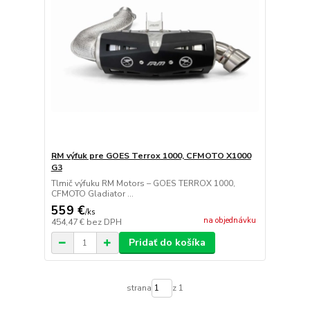
RM výfuk pre GOES Terrox 1000, CFMOTO X1000
G3
Tlmič výfuku RM Motors – GOES TERROX 1000,
CFMOTO Gladiator ...
559 €
/
ks
na objednávku
454,47 €
bez DPH
Pridať do košíka
strana
z 1