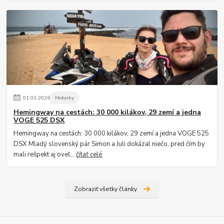
01
.
03
.
2026
Motorky
Hemingway na cestách: 30 000 kilákov, 29 zemí a jedna
VOGE 525 DSX
Hemingway na cestách: 30 000 kilákov, 29 zemí a jedna VOGE 525
DSX Mladý slovenský pár Simon a Juli dokázal niečo, pred čím by
mali rešpekt aj oveľ...
čítať celé
Zobraziť všetky články