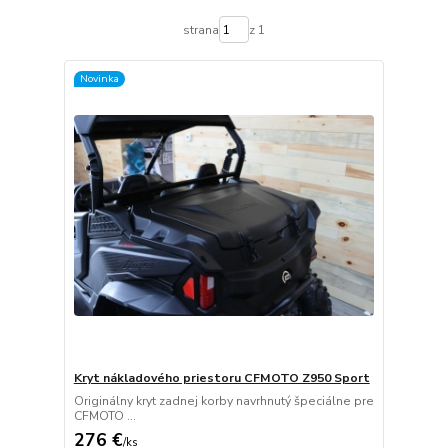
strana
z 1
Novinka
Kryt nákladového priestoru CFMOTO Z950 Sport
Originálny kryt zadnej korby navrhnutý špeciálne pre
CFMOTO ...
276 €
/
ks