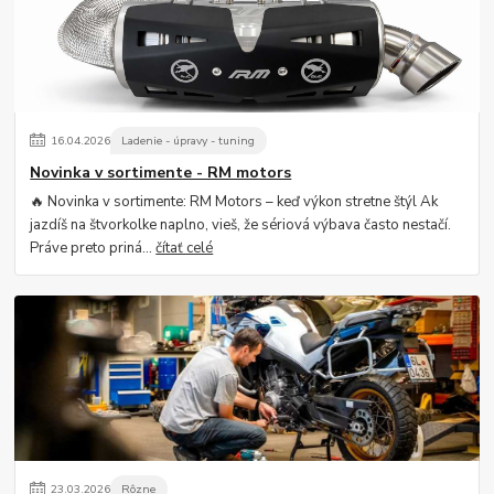
16
.
04
.
2026
Ladenie - úpravy - tuning
Novinka v sortimente - RM motors
🔥 Novinka v sortimente: RM Motors – keď výkon stretne štýl Ak
jazdíš na štvorkolke naplno, vieš, že sériová výbava často nestačí.
Práve preto priná...
čítať celé
23
.
03
.
2026
Rôzne