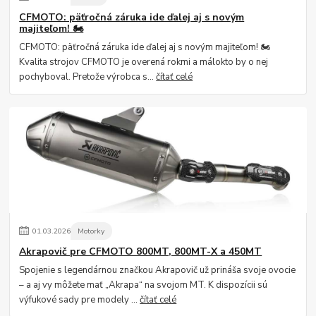
CFMOTO: päťročná záruka ide ďalej aj s novým
majiteľom! 🏍️
CFMOTO: päťročná záruka ide ďalej aj s novým majiteľom! 🏍️
Kvalita strojov CFMOTO je overená rokmi a málokto by o nej
pochyboval. Pretože výrobca s...
čítať celé
01
.
03
.
2026
Motorky
Akrapovič pre CFMOTO 800MT, 800MT-X a 450MT
Spojenie s legendárnou značkou Akrapovič už prináša svoje ovocie
– a aj vy môžete mať „Akrapa“ na svojom MT. K dispozícii sú
výfukové sady pre modely ...
čítať celé