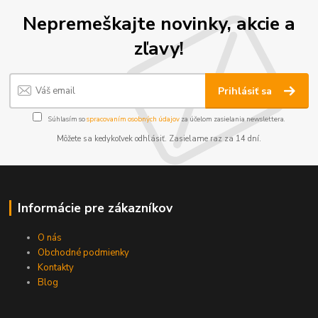
Nepremeškajte novinky, akcie a
zľavy!
Prihlásiť sa
Súhlasím so
spracovaním osobných údajov
za účelom zasielania newslettera.
Môžete sa kedykoľvek odhlásiť. Zasielame raz za 14 dní.
Informácie pre zákazníkov
O nás
Obchodné podmienky
Kontakty
Blog