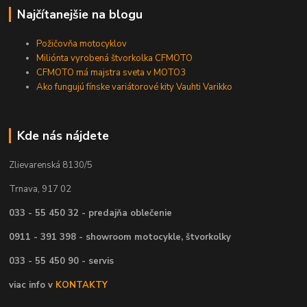
Najčítanejšie na blogu
Požičovňa motocyklov
Miliónta vyrobená štvorkolka CFMOTO
CFMOTO má majstra sveta v MOTO3
Ako fungujú fínske variátorové kity Vauhti Varikko
Kde nás nájdete
Zlievarenská 8130/5
Trnava, 917 02
033 - 55 450 32 - predajňa oblečenie
0911 - 391 398 - showroom motocykle, štvorkolky
033 - 55 450 90 - servis
viac info v
KONTAKTY