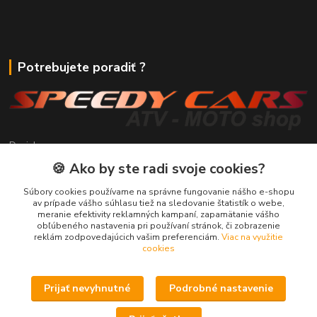
Potrebujete poradiť ?
Daniel
+421 911 391 398
🍪 Ako by ste radi svoje cookies?
(Po-Pia, 8.30-17.00 hod.)
Súbory cookies používame na správne fungovanie nášho e-shopu
predaj@atv-shop.sk
av prípade vášho súhlasu tiež na sledovanie štatistík o webe,
meranie efektivity reklamných kampaní, zapamätanie vášho
obľúbeného nastavenia pri používaní stránok, či zobrazenie
reklám zodpovedajúcich vašim preferenciám.
Viac na využitie
cookies
Prijať nevyhnutné
Podrobné nastavenie
Upravit sběr cookies.