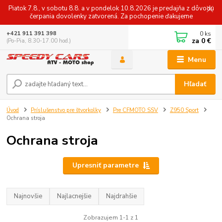
Piatok 7.8., v sobotu 8.8. a v pondelok 10.8.2026 je predajňa z dôvodu
čerpania dovolenky zatvorená. Za pochopenie ďakujeme
0
ks
+421 911 391 398
za
0 €
(Po-Pia, 8.30-17.00 hod.)
Menu
Hľadať
Úvod
Príslušenstvo pre štvorkolky
Pre CFMOTO SSV
Z950 Sport
Ochrana stroja
Ochrana stroja
Upresniť parametre
Najnovšie
Najlacnejšie
Najdrahšie
Zobrazujem 1-1 z 1