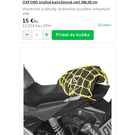
OXFORD pružná batožinová sieť 38x38 cm
Vlastnosti a výhody: Jedinečné použitie reflexných
vlák...
15 €
/
ks
Skladom
12,20 €
bez DPH
Pridať do košíka