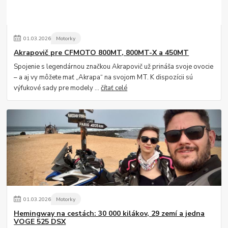
01
.
03
.
2026
Motorky
Akrapovič pre CFMOTO 800MT, 800MT-X a 450MT
Spojenie s legendárnou značkou Akrapovič už prináša svoje ovocie
– a aj vy môžete mať „Akrapa“ na svojom MT. K dispozícii sú
výfukové sady pre modely ...
čítať celé
01
.
03
.
2026
Motorky
Hemingway na cestách: 30 000 kilákov, 29 zemí a jedna
VOGE 525 DSX