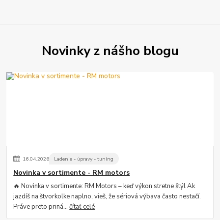
Novinky z nášho blogu
16
.
04
.
2026
Ladenie - úpravy - tuning
Novinka v sortimente - RM motors
🔥 Novinka v sortimente: RM Motors – keď výkon stretne štýl Ak
jazdíš na štvorkolke naplno, vieš, že sériová výbava často nestačí.
Práve preto priná...
čítať celé