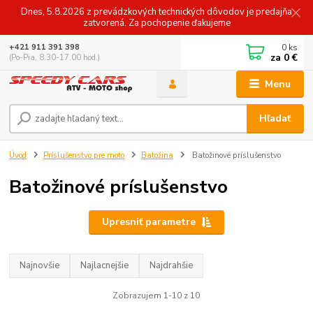
Dnes, 5.8.2026 z prevádzkových technických dôvodov je predajňa
zatvorená. Za pochopenie ďakujeme
0
ks
+421 911 391 398
za
0 €
(Po-Pia, 8.30-17.00 hod.)
Menu
Hľadať
Úvod
Príslušenstvo pre moto
Batožina
Batožinové príslušenstvo
Batožinové príslušenstvo
Upresniť parametre
Najnovšie
Najlacnejšie
Najdrahšie
Zobrazujem 1-10 z 10