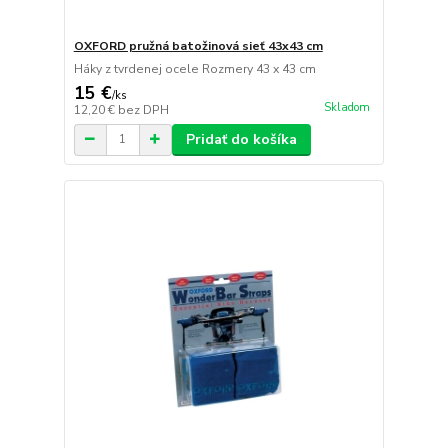
OXFORD pružná batožinová sieť 43x43 cm
Háky z tvrdenej ocele Rozmery 43 x 43 cm
15 €
/
ks
Skladom
12,20 €
bez DPH
Pridať do košíka