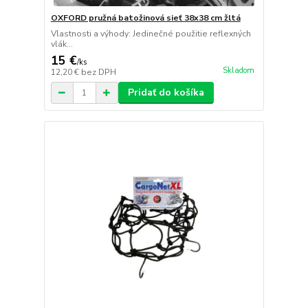
OXFORD pružná batožinová sieť 38x38 cm žltá
Vlastnosti a výhody: Jedinečné použitie reflexných
vlák...
15 €
/
ks
Skladom
12,20 €
bez DPH
Pridať do košíka