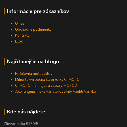
Informácie pre zákazníkov
O nás
Obchodné podmienky
Kontakty
Blog
Najčítanejšie na blogu
Požičovňa motocyklov
Miliónta vyrobená štvorkolka CFMOTO
CFMOTO má majstra sveta v MOTO3
Ako fungujú fínske variátorové kity Vauhti Varikko
Kde nás nájdete
Zlievarenská 8130/5