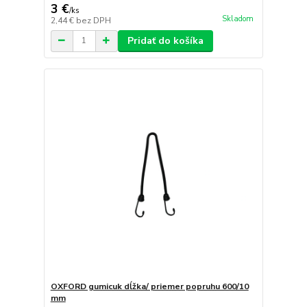
3 €
/
ks
Skladom
2,44 €
bez DPH
Pridať do košíka
OXFORD gumicuk dĺžka/ priemer popruhu 600/10
mm