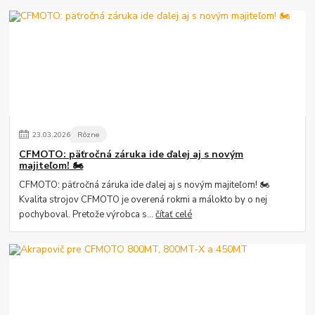
23
.
03
.
2026
Rôzne
CFMOTO: päťročná záruka ide ďalej aj s novým
majiteľom! 🏍️
CFMOTO: päťročná záruka ide ďalej aj s novým majiteľom! 🏍️
Kvalita strojov CFMOTO je overená rokmi a málokto by o nej
pochyboval. Pretože výrobca s...
čítať celé