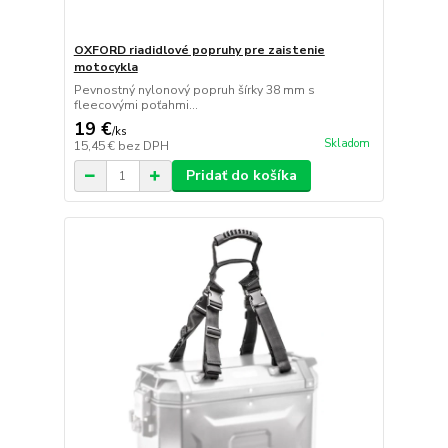
OXFORD riadidlové popruhy pre zaistenie
motocykla
Pevnostný nylonový popruh šírky 38 mm s
fleecovými poťahmi...
19 €
/
ks
Skladom
15,45 €
bez DPH
Pridať do košíka