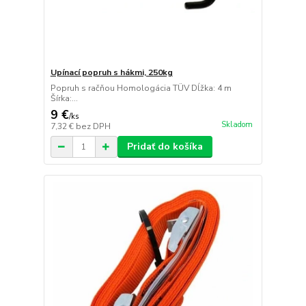
Upínací popruh s hákmi, 250kg
Popruh s račňou Homologácia TÜV Dĺžka: 4 m
Šírka:...
9 €
/
ks
Skladom
7,32 €
bez DPH
Pridať do košíka