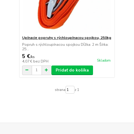
Upínacie popruhy s rýchloupínacou spojkou, 250kg
Popruh s rýchloupínacou spojkou Dĺžka: 2 m Šírka:
25...
5 €
/
ks
Skladom
4,07 €
bez DPH
Pridať do košíka
strana
z 1