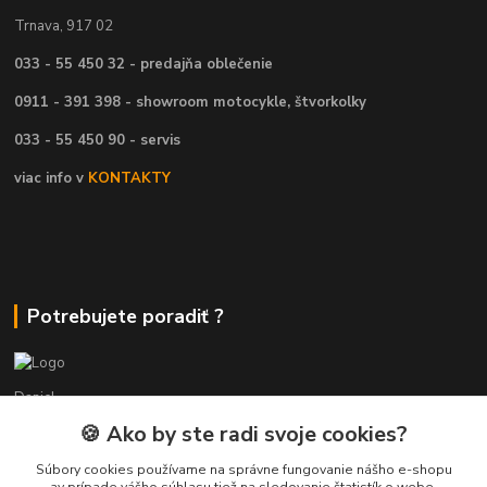
Trnava, 917 02
033 - 55 450 32 - predajňa oblečenie
0911 - 391 398 - showroom motocykle, štvorkolky
033 - 55 450 90 - servis
viac info v
KONTAKTY
Potrebujete poradiť ?
Daniel
+421 911 391 398
🍪 Ako by ste radi svoje cookies?
(Po-Pia, 8.30-17.00 hod.)
Súbory cookies používame na správne fungovanie nášho e-shopu
predaj@atv-shop.sk
av prípade vášho súhlasu tiež na sledovanie štatistík o webe,