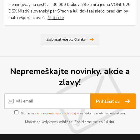
Hemingway na cestách: 30 000 kilákov, 29 zemí a jedna VOGE 525
DSX Mladý slovenský pár Simon a Juli dokázal niečo, pred čím by
mali rešpekt aj oveľ...
čítať celé
Zobraziť všetky články
Nepremeškajte novinky, akcie a
zľavy!
Prihlásiť sa
Súhlasím so
spracovaním osobných údajov
za účelom zasielania newslettera.
Môžete sa kedykoľvek odhlásiť. Zasielame raz za 14 dní.