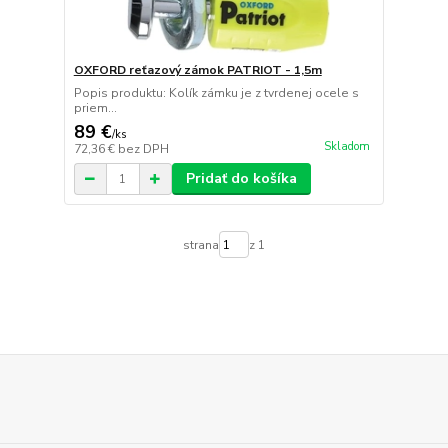
OXFORD reťazový zámok PATRIOT - 1,5m
Popis produktu: Kolík zámku je z tvrdenej ocele s
priem...
89 €
/
ks
Skladom
72,36 €
bez DPH
Pridať do košíka
strana
z 1