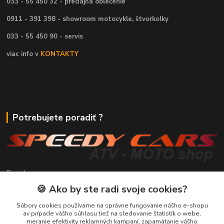
033 - 55 450 32 - predajňa oblečenie
0911 - 391 398 - showroom motocykle, štvorkolky
033 - 55 450 90 - servis
viac info v
KONTAKTY
Potrebujete poradiť ?
Daniel
+421 911 391 398
🍪 Ako by ste radi svoje cookies?
(Po-Pia, 8.30-17.00 hod.)
Súbory cookies používame na správne fungovanie nášho e-shopu
predaj@atv-shop.sk
av prípade vášho súhlasu tiež na sledovanie štatistík o webe,
meranie efektivity reklamných kampaní, zapamätanie vášho