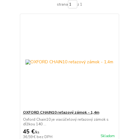
strana
z 1
OXFORD CHAIN10 reťazový zámok - 1,4m
Oxford Chain10 je viacúčelový reťazový zámok s
dĺžkou 140 ...
45 €
/
ks
Skladom
36,59 €
bez DPH