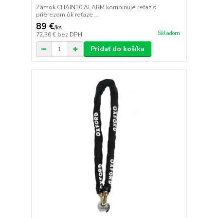
Zámok CHAIN10 ALARM kombinuje reťaz s
prierezom ôk reťaze ...
89 €
/
ks
Skladom
72,36 €
bez DPH
Pridať do košíka