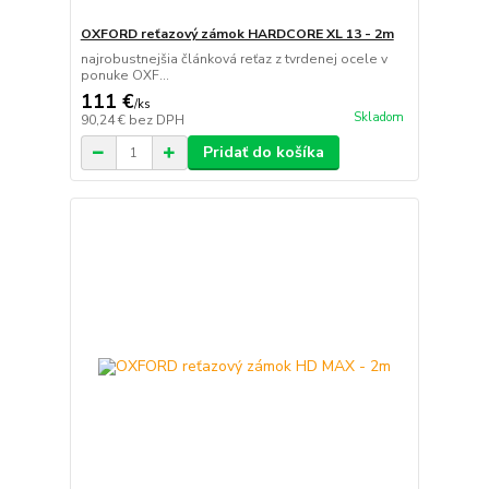
OXFORD reťazový zámok HARDCORE XL 13 - 2m
najrobustnejšia článková reťaz z tvrdenej ocele v
ponuke OXF...
111 €
/
ks
Skladom
90,24 €
bez DPH
Pridať do košíka