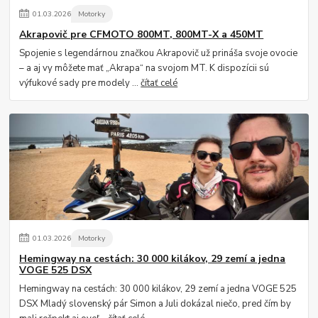
01
.
03
.
2026
Motorky
Akrapovič pre CFMOTO 800MT, 800MT-X a 450MT
Spojenie s legendárnou značkou Akrapovič už prináša svoje ovocie
– a aj vy môžete mať „Akrapa“ na svojom MT. K dispozícii sú
výfukové sady pre modely ...
čítať celé
01
.
03
.
2026
Motorky
Hemingway na cestách: 30 000 kilákov, 29 zemí a jedna
VOGE 525 DSX
Hemingway na cestách: 30 000 kilákov, 29 zemí a jedna VOGE 525
DSX Mladý slovenský pár Simon a Juli dokázal niečo, pred čím by