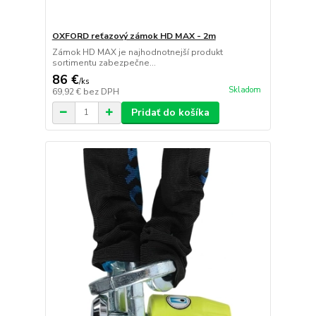
OXFORD reťazový zámok HD MAX - 2m
Zámok HD MAX je najhodnotnejší produkt
sortimentu zabezpečne...
86 €
/
ks
Skladom
69,92 €
bez DPH
Pridať do košíka