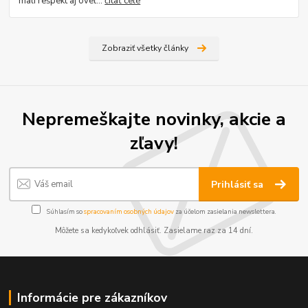
mali rešpekt aj oveľ...
čítať celé
Zobraziť všetky články
Nepremeškajte novinky, akcie a
zľavy!
Prihlásiť sa
Súhlasím so
spracovaním osobných údajov
za účelom zasielania newslettera.
Môžete sa kedykoľvek odhlásiť. Zasielame raz za 14 dní.
Informácie pre zákazníkov