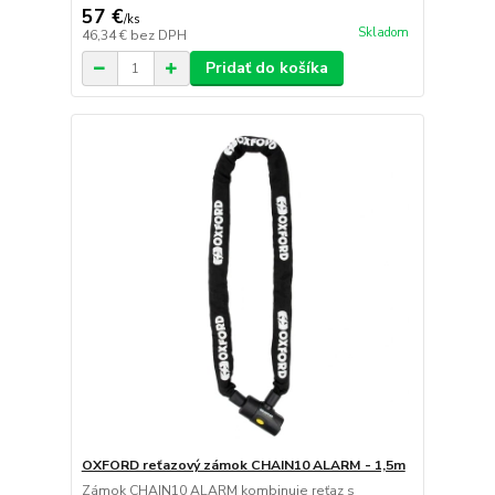
57 €
/
ks
Skladom
46,34 €
bez DPH
Pridať do košíka
OXFORD reťazový zámok CHAIN10 ALARM - 1,5m
Zámok CHAIN10 ALARM kombinuje reťaz s