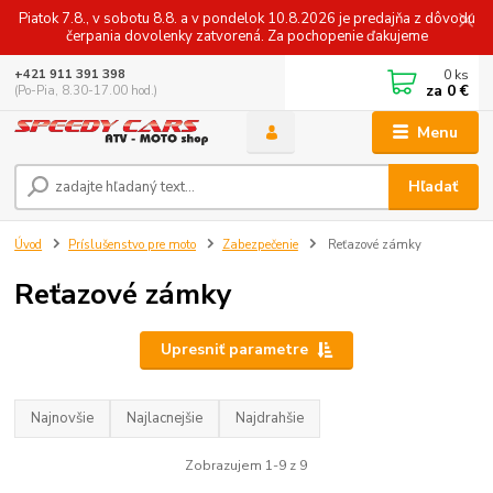
Piatok 7.8., v sobotu 8.8. a v pondelok 10.8.2026 je predajňa z dôvodu
čerpania dovolenky zatvorená. Za pochopenie ďakujeme
0
ks
+421 911 391 398
za
0 €
(Po-Pia, 8.30-17.00 hod.)
Menu
Hľadať
Úvod
Príslušenstvo pre moto
Zabezpečenie
Reťazové zámky
Reťazové zámky
Upresniť parametre
Najnovšie
Najlacnejšie
Najdrahšie
Zobrazujem 1-9 z 9