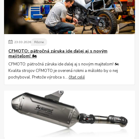
23
.
03
.
2026
Rôzne
CFMOTO: päťročná záruka ide ďalej aj s novým
majiteľom! 🏍️
CFMOTO: päťročná záruka ide ďalej aj s novým majiteľom! 🏍️
Kvalita strojov CFMOTO je overená rokmi a málokto by o nej
pochyboval. Pretože výrobca s...
čítať celé