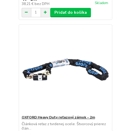
Skladom
38,21 €
bez DPH
Pridať do košíka
OXFORD Heavy Duty reťazový zámok - 2m
Článková reťaz z tvrdenej ocele. Štvorcový prierez
člán...