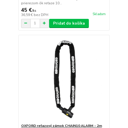
prierezom ôk reťaze 10...
45 €
/
ks
Skladom
36,59 €
bez DPH
Pridať do košíka
OXFORD reťazový zámok CHAIN10 ALARM - 2m