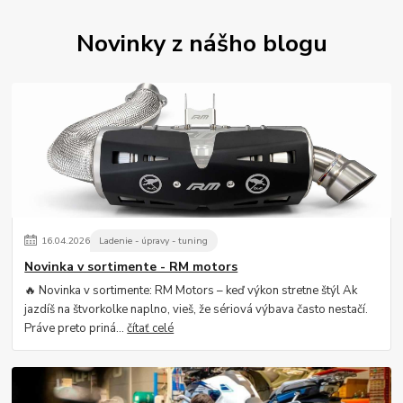
Novinky z nášho blogu
16
.
04
.
2026
Ladenie - úpravy - tuning
Novinka v sortimente - RM motors
🔥 Novinka v sortimente: RM Motors – keď výkon stretne štýl Ak
jazdíš na štvorkolke naplno, vieš, že sériová výbava často nestačí.
Práve preto priná...
čítať celé