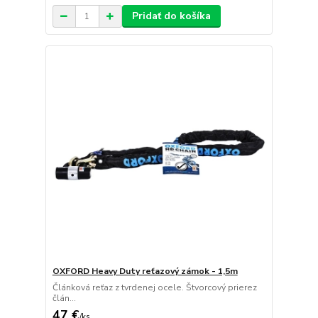
Pridať do košíka
OXFORD Heavy Duty reťazový zámok - 1,5m
Článková reťaz z tvrdenej ocele. Štvorcový prierez
člán...
47 €
/
ks