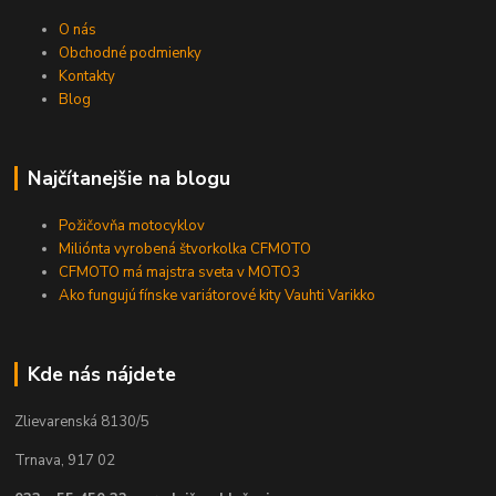
O nás
Obchodné podmienky
Kontakty
Blog
Najčítanejšie na blogu
Požičovňa motocyklov
Miliónta vyrobená štvorkolka CFMOTO
CFMOTO má majstra sveta v MOTO3
Ako fungujú fínske variátorové kity Vauhti Varikko
Kde nás nájdete
Zlievarenská 8130/5
Trnava, 917 02