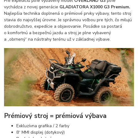
Pre expedíciu plne vybavený model
OVERLAND G3
plne
vychádza z novej generácie
GLADIATORA X1000 G3 Premium.
Najlepšia technika doplnená o prémiové prvky výbavy, tento stroj
stavia do najvyššej úrovne. Je správnou voľbou pre tých, čo milujú
dobrodružstvo, expedície a objavovanie. Posádke sa postará
o komfortnú a bezpečnú jazdu a stroj je plne vybavený
a „obrnený“ na nástrahy terénu už v základnej výbave.
Prémiový stroj =
prémiová výbava
Exkluzívna grafika / 2 farby
8“ MMI displej (dotykový)