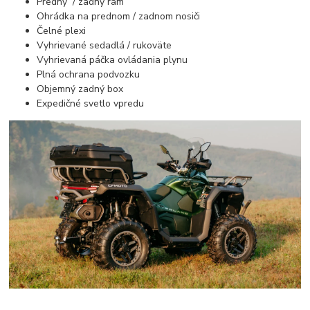
Predný / zadný rám
Ohrádka na prednom / zadnom nosiči
Čelné plexi
Vyhrievané sedadlá / rukoväte
Vyhrievaná páčka ovládania plynu
Plná ochrana podvozku
Objemný zadný box
Expedičné svetlo vpredu