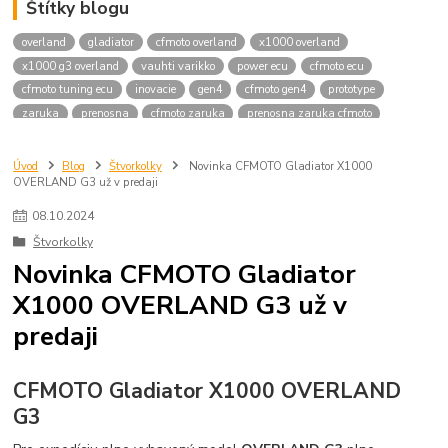
Štítky blogu
overland
gladiator
cfmoto overland
x1000 overland
x1000 g3 overland
vauhti varikko
power ecu
cfmoto ecu
cfmoto tuning ecu
inovacie
gen4
cfmoto gen4
prototype
zaruka
prenosna
cfmoto zaruka
prenosna zaruka cfmoto
cfmoto prenosna zaruka
cfmoto prenositelna zaruka
goes prenosna zaruka
goes prenositelna zaruka
Úvod
Blog
Štvorkolky
Novinka CFMOTO Gladiator X1000
OVERLAND G3 už v predaji
08
.
10
.
2024
Štvorkolky
Novinka CFMOTO Gladiator
X1000 OVERLAND G3 už v
predaji
CFMOTO Gladiator X1000 OVERLAND
G3