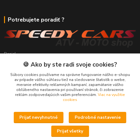
Potrebujete poradiť ?
Daniel
+421 911 391 398
🍪 Ako by ste radi svoje cookies?
(Po-Pia, 8.30-17.00 hod.)
Súbory cookies používame na správne fungovanie nášho e-shopu
predaj@atv-shop.sk
av prípade vášho súhlasu tiež na sledovanie štatistík o webe,
meranie efektivity reklamných kampaní, zapamätanie vášho
obľúbeného nastavenia pri používaní stránok, či zobrazenie
reklám zodpovedajúcich vašim preferenciám.
Viac na využitie
cookies
Prijať nevyhnutné
Podrobné nastavenie
Upravit sběr cookies.
Prijať všetky