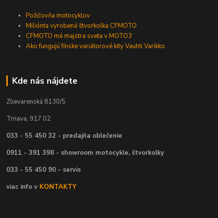
Požičovňa motocyklov
Miliónta vyrobená štvorkolka CFMOTO
CFMOTO má majstra sveta v MOTO3
Ako fungujú fínske variátorové kity Vauhti Varikko
Kde nás nájdete
Zlievarenská 8130/5
Trnava, 917 02
033 - 55 450 32 - predajňa oblečenie
0911 - 391 398 - showroom motocykle, štvorkolky
033 - 55 450 90 - servis
viac info v
KONTAKTY