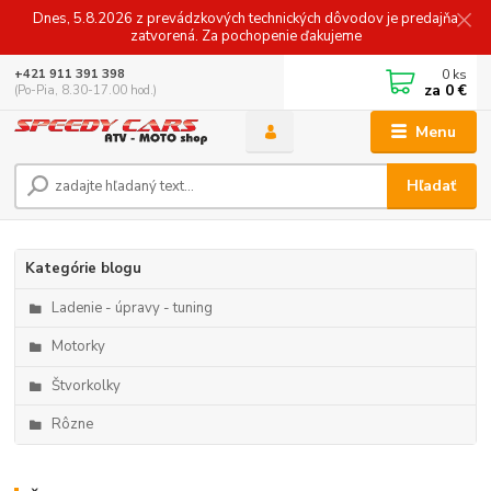
Dnes, 5.8.2026 z prevádzkových technických dôvodov je predajňa
zatvorená. Za pochopenie ďakujeme
0
ks
+421 911 391 398
za
0 €
(Po-Pia, 8.30-17.00 hod.)
Menu
Hľadať
Kategórie blogu
Ladenie - úpravy - tuning
Motorky
Štvorkolky
Rôzne