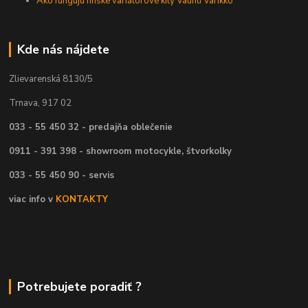
Ako fungujú fínske variátorové kity Vauhti Varikko
Kde nás nájdete
Zlievarenská 8130/5
Trnava, 917 02
033 - 55 450 32 - predajňa oblečenie
0911 - 391 398 - showroom motocykle, štvorkolky
033 - 55 450 90 - servis
viac info v
KONTAKTY
Potrebujete poradiť ?