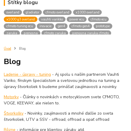
Štítky blogu
overland
gladiator
cfmoto overland
x1000 overland
x1000 g3 overland
vauhti varikko
power ecu
cfmoto ecu
cfmoto tuning ecu
inovacie
gen4
cfmoto gen4
prototype
zaruka
prenosna
cfmoto zaruka
prenosna zaruka cfmoto
cfmoto prenosna zaruka
cfmoto prenositelna zaruka
goes prenosna zaruka
goes prenositelna zaruka
Úvod
Blog
Blog
Ladenie - úpravy - tuning
- Aj spolu s naším partnerom Vauhti
Variko, fínskym špecialistom a svetovou jednotkou na tuning a
úpravy štvorkoliek ti budeme prinášať zaujímavosti a novinky.
Motorky
- Články o novinkách v motocyklovom svete CFMOTO,
VOGE, KEEWAY, ale nielen to.
Štvorkolky
- Novinky, zaujímavosti a mnohé ďalšie zo sveta
štvorkoliek, UTV a SSV - offroad, offroad a opať offroad
Rôzne
- informácie pre klientov, záruky, atd.