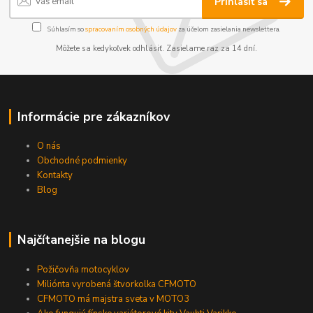
Prihlásiť sa
Súhlasím so
spracovaním osobných údajov
za účelom zasielania newslettera.
Môžete sa kedykoľvek odhlásiť. Zasielame raz za 14 dní.
Informácie pre zákazníkov
O nás
Obchodné podmienky
Kontakty
Blog
Najčítanejšie na blogu
Požičovňa motocyklov
Miliónta vyrobená štvorkolka CFMOTO
CFMOTO má majstra sveta v MOTO3