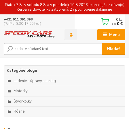
Piatok 7.8., v sobotu 8.8. a v pondelok 10.8.2026 je predajňa z dôvodu
čerpania dovolenky zatvorená. Za pochopenie ďakujeme
0
ks
+421 911 391 398
za
0 €
(Po-Pia, 8.30-17.00 hod.)
Menu
Hľadať
Kategórie blogu
Ladenie - úpravy - tuning
Motorky
Štvorkolky
Rôzne