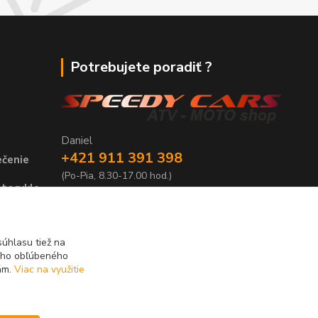
Potrebujete poradiť ?
Daniel
+421 911 391 398
ečenie
(Po-Pia, 8.30-17.00 hod.)
tocykle,
predaj@atv-shop.sk
úhlasu tiež na
ášho obľúbeného
iám.
Viac na využitie