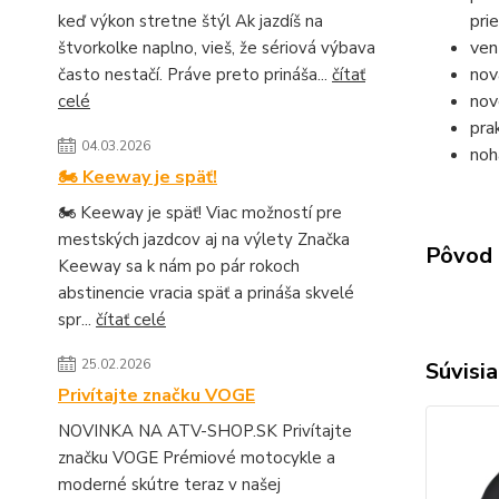
pri
keď výkon stretne štýl Ak jazdíš na
ven
štvorkolke naplno, vieš, že sériová výbava
nov
často nestačí. Práve preto prináša...
čítať
nov
celé
pra
04.03.2026
noh
🏍️ Keeway je späť!
🏍️ Keeway je späť! Viac možností pre
mestských jazdcov aj na výlety Značka
Pôvod 
Keeway sa k nám po pár rokoch
abstinencie vracia späť a prináša skvelé
spr...
čítať celé
25.02.2026
Súvisia
Privítajte značku VOGE
NOVINKA NA ATV-SHOP.SK Privítajte
značku VOGE Prémiové motocykle a
moderné skútre teraz v našej