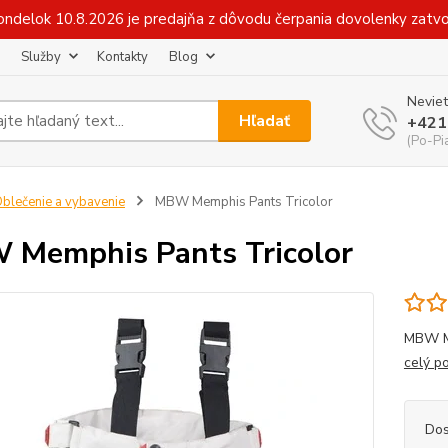
v pondelok 10.8.2026 je predajňa z dôvodu čerpania dovolenky zat
Služby
Kontakty
Blog
Neviet
Hľadať
+421
(Po-Pi
blečenie a vybavenie
MBW Memphis Pants Tricolor
Memphis Pants Tricolor
MBW ME
celý p
Dos