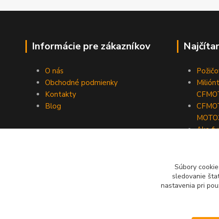
Informácie pre zákazníkov
Najčíta
O nás
Požič
Obchodné podmienky
Milión
Kontakty
CFMO
Blog
CFMOT
MOTO
Ako fu
Vauhti
Súbory cookie
sledovanie šta
nastavenia pri pou