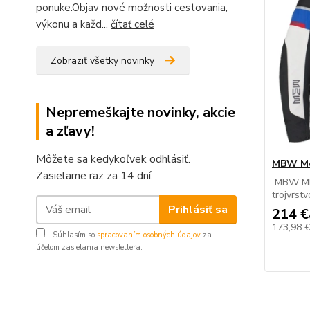
ponuke.Objav nové možnosti cestovania,
výkonu a každ...
čítať celé
Zobraziť všetky novinky
Nepremeškajte novinky, akcie
a zľavy!
Môžete sa kedykoľvek odhlásiť.
MBW Mem
Zasielame raz za 14 dní.
MBW ME
trojvrstv
Prihlásiť sa
214 €
173,98 
Súhlasím so
spracovaním osobných údajov
za
účelom zasielania newslettera.