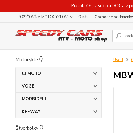
Piatok 7.8., v sobotu 8.8. a 
POŽIČOVŇA MOTOCYKLOV
O nás
Obchodné podmienky
Motocykle 👇
Úvod
O
MBW 
CFMOTO
VOGE
MORBIDELLI
KEEWAY
Štvorkolky 👇