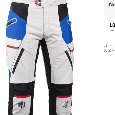
Pán
18
147
Číslo p
Strážiť