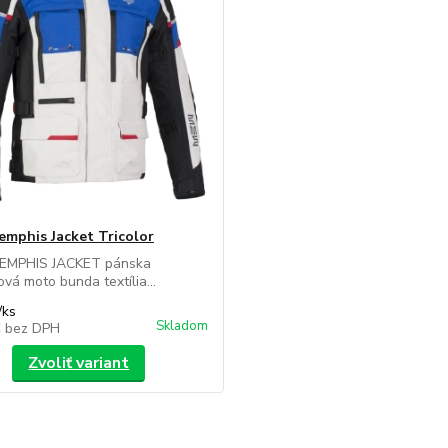
phis Jacket Tricolor
MPHIS JACKET pánska
ová moto bunda textília...
/
ks
Skladom
€
bez DPH
Zvoliť variant