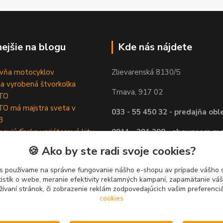
nejšie na blogu
Kde nás nájdete
ovňa motocyklov
Zlievarenská 8130/5
ta vyrobená štvorkolka
Trnava, 917 02
TO
O má majstra sveta v
033 - 55 450 32 - predajňa obl
3
ngujú fínske variátorové kity
0911 - 391 398 - showroom mo
 Varikko
štvorkolky
🍪 Ako by ste radi svoje cookies?
033 - 55 450 90 - servis
s používame na správne fungovanie nášho e-shopu av prípade vášho s
tistík o webe, meranie efektivity reklamných kampaní, zapamätanie v
viac info v
KONTAKTY
žívaní stránok, či zobrazenie reklám zodpovedajúcich vašim preferenc
cookies