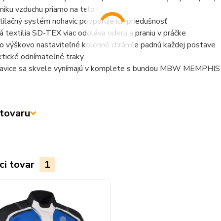
eniku vzduchu priamo na telo
tilačný systém nohavíc podporuje ich priedušnosť
á textília SD-TEX viac odoláva oderu a praniu v práčke
o výškovo nastaviteľné kolenné chrániče padnú každej postave
ktické odnímateľné traky
avice sa skvele vynímajú v komplete s bundou MBW MEMPHI
tovaru
ci tovar
1