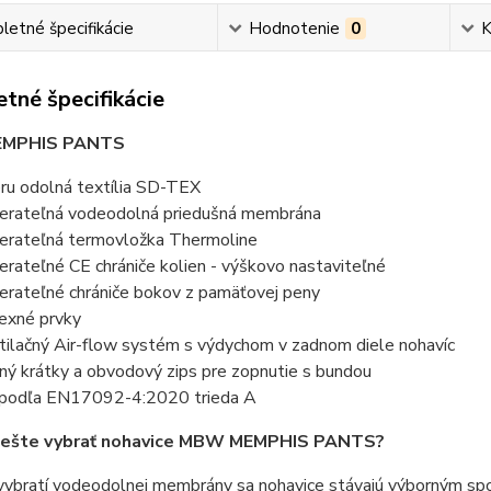
etné špecifikácie
Hodnotenie
0
K
tné špecifikácie
MPHIS PANTS
ru odolná textília SD-TEX
erateľná vodeodolná priedušná membrána
erateľná termovložka Thermoline
erateľné CE chrániče kolien - výškovo nastaviteľné
erateľné chrániče bokov z pamäťovej peny
lexné prvky
tilačný Air-flow systém s výdychom v zadnom diele nohavíc
ný krátky a obvodový zips pre zopnutie s bundou
podľa EN17092-4:2020 trieda A
i ešte vybrať nohavice MBW MEMPHIS PANTS?
vybratí vodeodolnej membrány sa nohavice stávajú výborným spo