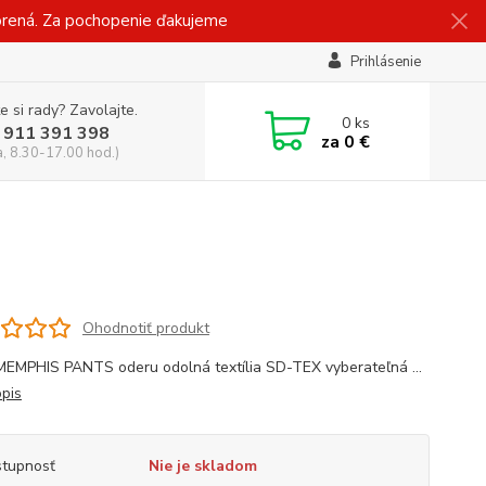
vorená. Za pochopenie ďakujeme
Prihlásenie
e si rady? Zavolajte.
0
ks
 911 391 398
za
0 €
a, 8.30-17.00 hod.)
Ohodnotiť produkt
MPHIS PANTS oderu odolná textília SD-TEX vyberateľná ...
opis
tupnosť
Nie je skladom