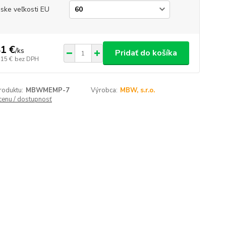
ske veľkosti EU
1 €
/
ks
Pridať do košíka
,15 €
bez DPH
roduktu:
MBWMEMP-7
Výrobca:
MBW, s.r.o.
 cenu / dostupnosť