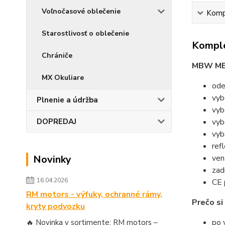
Voľnočasové oblečenie
Kompl
Starostlivosť o oblečenie
Komple
Chrániče
MBW ME
MX Okuliare
ode
vyb
Plnenie a údržba
vyb
DOPREDAJ
vyb
vyb
ref
Novinky
ven
zad
16.04.2026
CE 
RM motors - výfuky, ochranné rámy,
Prečo s
kryty podvozku
po 
🔥 Novinka v sortimente: RM motors –