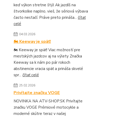
keď výkon stretne štýl Ak jazdíš na
štvorkolke naplno, vieš, že sériová výbava
často nestačí. Práve preto prináša...
čítať
celé
04.03.2026
🏍️ Keeway je späť!
🏍️ Keeway je späť! Viac možností pre
mestských jazdcov aj na výlety Značka
Keeway sa k nám po pár rokoch
abstinencie vracia späť a prináša skvelé
spr...
čítať celé
25.02.2026
Privítajte značku VOGE
NOVINKA NA ATV-SHOP.SK Privítajte
značku VOGE Prémiové motocykle a
moderné skútre teraz v našej