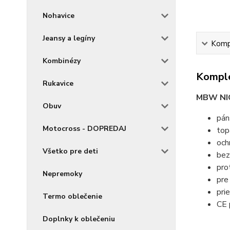
Nohavice
Jeansy a legíny
Kompl
Kombinézy
Komple
Rukavice
MBW NI
Obuv
pán
Motocross - DOPREDAJ
top
och
Všetko pre deti
bez
pro
Nepremoky
pre
pri
Termo oblečenie
CE 
Doplnky k oblečeniu