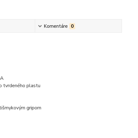
Komentáre
0
RA
ho tvrdeného plastu
rotišmykovým gripom