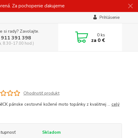
vorená. Za pochopenie ďakujeme
Prihlásenie
e si rady? Zavolajte.
0
ks
 911 391 398
za
0 €
a, 8.30-17.00 hod.)
Ohodnotiť produkt
CK pánske cestovné kožené moto topánky z kvalitnej ...
celý
tupnosť
Skladom