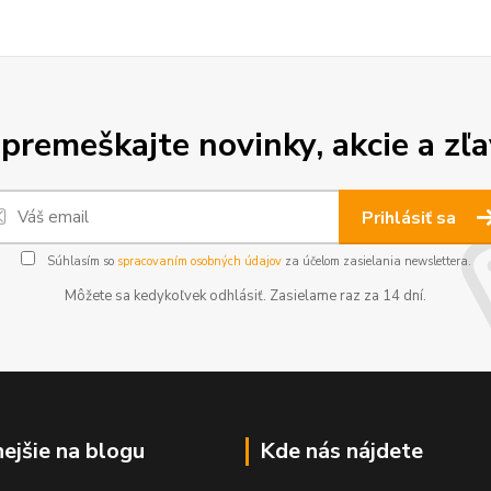
premeškajte novinky, akcie a zľa
Prihlásiť sa
Súhlasím so
spracovaním osobných údajov
za účelom zasielania newslettera.
Môžete sa kedykoľvek odhlásiť. Zasielame raz za 14 dní.
nejšie na blogu
Kde nás nájdete