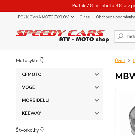
Piatok 7.8., v sobotu 8.8. a 
POŽIČOVŇA MOTOCYKLOV
O nás
Obchodné podmienky
Motocykle 👇
Úvod
O
MBW
CFMOTO
VOGE
MORBIDELLI
KEEWAY
Štvorkolky 👇