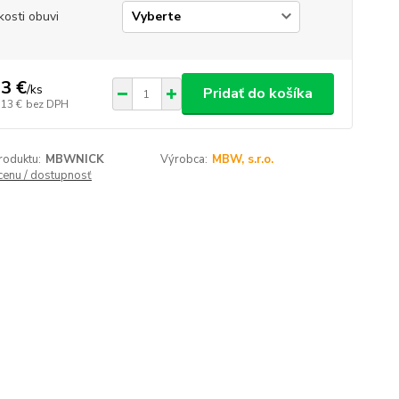
kosti obuvi
3 €
/
ks
Pridať do košíka
,13 €
bez DPH
roduktu:
MBWNICK
Výrobca:
MBW, s.r.o.
 cenu / dostupnosť