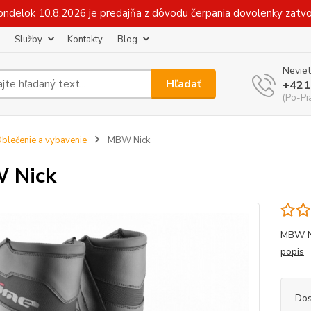
v pondelok 10.8.2026 je predajňa z dôvodu čerpania dovolenky zat
Služby
Kontakty
Blog
Neviet
Hľadať
+421
(Po-Pi
blečenie a vybavenie
MBW Nick
 Nick
MBW NI
popis
Dos