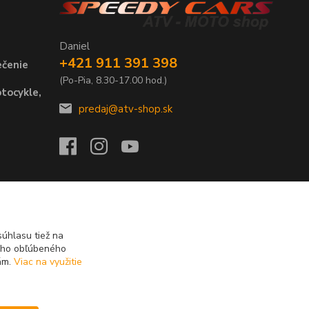
Daniel
+421 911 391 398
ečenie
(Po-Pia, 8.30-17.00 hod.)
tocykle,
predaj@atv-shop.sk
úhlasu tiež na
ášho obľúbeného
iám.
Viac na využitie