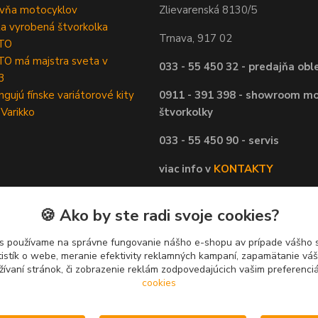
ovňa motocyklov
Zlievarenská 8130/5
ta vyrobená štvorkolka
Trnava, 917 02
TO
O má majstra sveta v
033 - 55 450 32 - predajňa obl
3
ngujú fínske variátorové kity
0911 - 391 398 - showroom mo
 Varikko
štvorkolky
033 - 55 450 90 - servis
viac info v
KONTAKTY
🍪 Ako by ste radi svoje cookies?
s používame na správne fungovanie nášho e-shopu av prípade vášho s
tistík o webe, meranie efektivity reklamných kampaní, zapamätanie v
žívaní stránok, či zobrazenie reklám zodpovedajúcich vašim preferenc
cookies
Upravit sběr cookies.