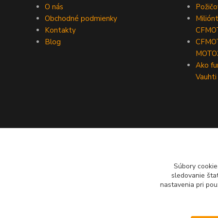
O nás
Požič
Obchodné podmienky
Milión
Kontakty
CFMO
Blog
CFMOT
MOTO
Ako fu
Vauhti
Súbory cookie
sledovanie šta
nastavenia pri pou