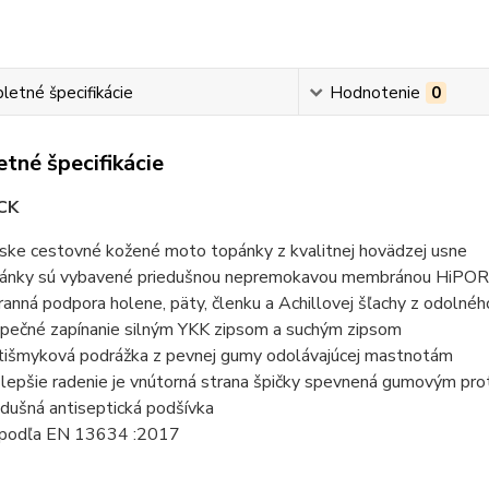
etné špecifikácie
Hodnotenie
0
tné špecifikácie
CK
ske cestovné kožené moto topánky z kvalitnej hovädzej usne
ánky sú vybavené priedušnou nepremokavou membránou HiPO
ranná podpora holene, päty, členku a Achillovej šľachy z odolné
pečné zapínanie silným YKK zipsom a suchým zipsom
tišmyková podrážka z pevnej gumy odolávajúcej mastnotám
 lepšie radenie je vnútorná strana špičky spevnená gumovým p
edušná antiseptická podšívka
podľa EN 13634 :2017