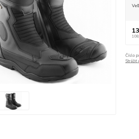
Veľ
13
108
Číslo p
Strážiť