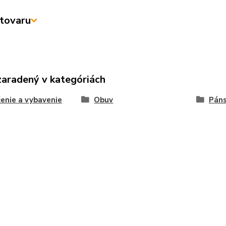
tovaru
zaradený v kategóriách
enie a vybavenie
Obuv
Páns