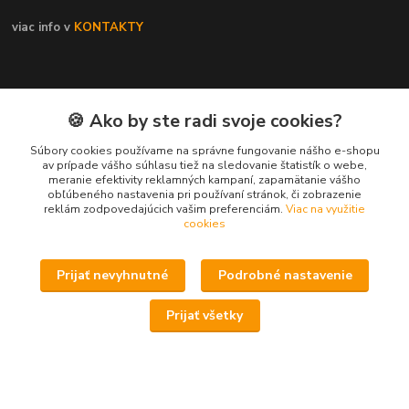
viac info v
KONTAKTY
🍪 Ako by ste radi svoje cookies?
Potrebujete poradiť ?
Súbory cookies používame na správne fungovanie nášho e-shopu
av prípade vášho súhlasu tiež na sledovanie štatistík o webe,
meranie efektivity reklamných kampaní, zapamätanie vášho
obľúbeného nastavenia pri používaní stránok, či zobrazenie
reklám zodpovedajúcich vašim preferenciám.
Viac na využitie
cookies
Daniel
+421 911 391 398
Prijať nevyhnutné
Podrobné nastavenie
(Po-Pia, 8.30-17.00 hod.)
Prijať všetky
predaj@atv-shop.sk