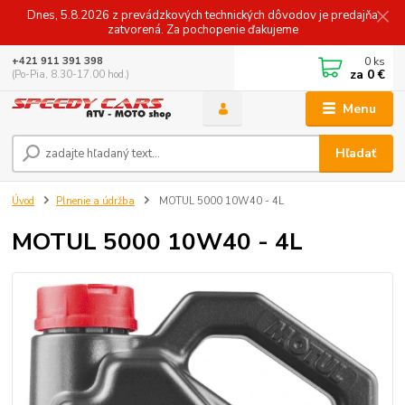
Dnes, 5.8.2026 z prevádzkových technických dôvodov je predajňa
zatvorená. Za pochopenie ďakujeme
0
ks
+421 911 391 398
za
0 €
(Po-Pia, 8.30-17.00 hod.)
Menu
Hľadať
Úvod
Plnenie a údržba
MOTUL 5000 10W40 - 4L
MOTUL 5000 10W40 - 4L