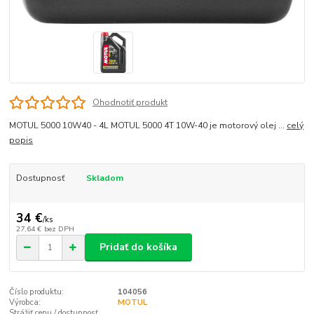
Ohodnotiť produkt
MOTUL 5000 10W40 - 4L MOTUL 5000 4T 10W-40 je motorový olej ...
celý
popis
Dostupnosť
Skladom
34 €
/
ks
27,64 €
bez DPH
Pridať do košíka
Číslo produktu:
104056
Výrobca:
MOTUL
Strážiť cenu / dostupnosť