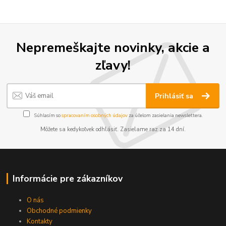
Nepremeškajte novinky, akcie a
zľavy!
Prihlásiť sa
Súhlasím so
spracovaním osobných údajov
za účelom zasielania newslettera.
Môžete sa kedykoľvek odhlásiť. Zasielame raz za 14 dní.
Informácie pre zákazníkov
O nás
Obchodné podmienky
Kontakty