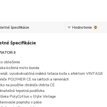
etné špecifikácie
Hodnotenie
0
tné špecifikácie
IATOR II
o oblečenie
ska kožená moto bunda
eriál: vysokokvalitná mäkká teľacia koža s efektom VINTAGE
ániče POLYMER CE na lakťoch a ramenách
cko na použitie chrániča chrbta CE
ímateľná tepelná podšívka
šívka PolyCotton v štýle Vintage
tavovacie popruhy v páse