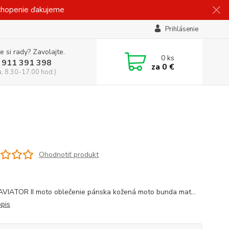
ochopenie ďakujeme
Prihlásenie
e si rady? Zavolajte.
0
ks
 911 391 398
za
0 €
a, 8.30-17.00 hod.)
Ohodnotiť produkt
y
VIATOR II moto oblečenie pánska kožená moto bunda mat...
opis