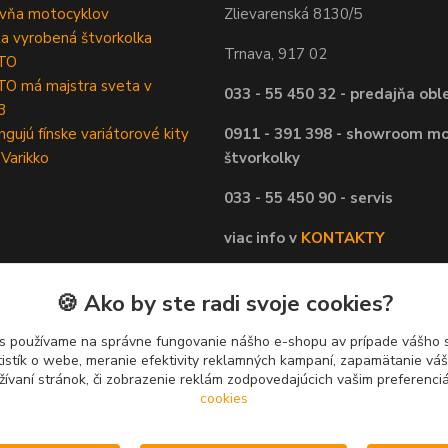
ovňa motocyklov
Zlievarenská 8130/5
ta vyrobená štvorkolka
Trnava, 917 02
TO
O má majstra sveta v
033 - 55 450 32 - predajňa obl
3
ngujú fínske variátorové kity
0911 - 391 398 - showroom mo
 Varikko
štvorkolky
033 - 55 450 90 - servis
viac info v
KONTAKTY
🍪 Ako by ste radi svoje cookies?
s používame na správne fungovanie nášho e-shopu av prípade vášho s
tistík o webe, meranie efektivity reklamných kampaní, zapamätanie v
žívaní stránok, či zobrazenie reklám zodpovedajúcich vašim preferenc
cookies
Upravit sběr cookies.