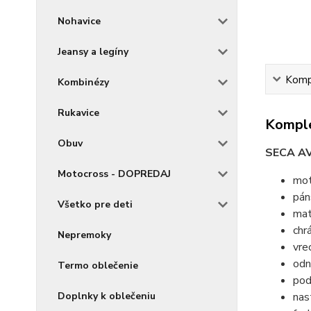
Nohavice
Jeansy a legíny
Kompl
Kombinézy
Rukavice
Komple
Obuv
SECA AV
Motocross - DOPREDAJ
mot
pán
Všetko pre deti
mat
chr
Nepremoky
vre
odn
Termo oblečenie
pod
nas
Doplnky k oblečeniu