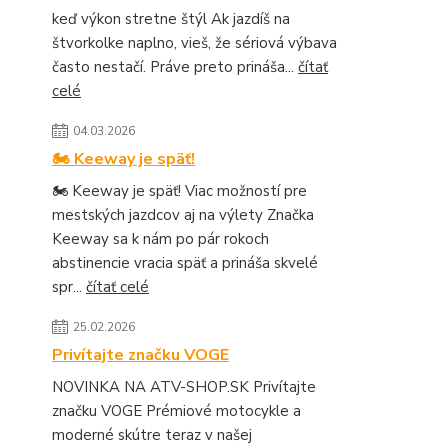
keď výkon stretne štýl Ak jazdíš na
štvorkolke naplno, vieš, že sériová výbava
často nestačí. Práve preto prináša...
čítať
celé
04.03.2026
🏍️ Keeway je späť!
🏍️ Keeway je späť! Viac možností pre
mestských jazdcov aj na výlety Značka
Keeway sa k nám po pár rokoch
abstinencie vracia späť a prináša skvelé
spr...
čítať celé
25.02.2026
Privítajte značku VOGE
NOVINKA NA ATV-SHOP.SK Privítajte
značku VOGE Prémiové motocykle a
moderné skútre teraz v našej