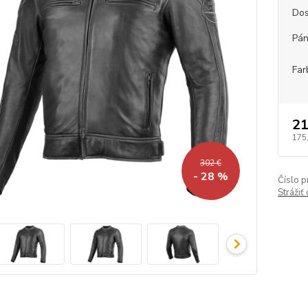
Dos
Pán
Far
21
175
302 €
- 28 %
Číslo p
Strážiť