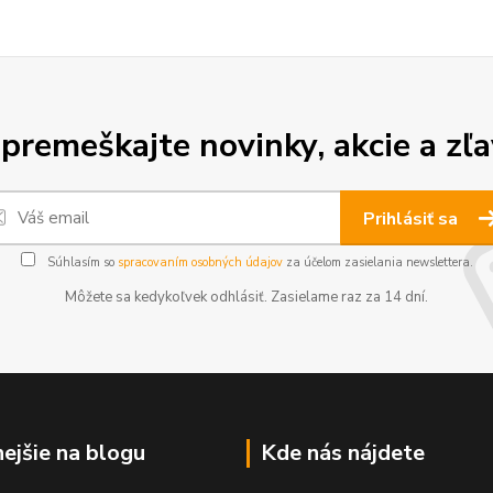
premeškajte novinky, akcie a zľa
Prihlásiť sa
Súhlasím so
spracovaním osobných údajov
za účelom zasielania newslettera.
Môžete sa kedykoľvek odhlásiť. Zasielame raz za 14 dní.
nejšie na blogu
Kde nás nájdete