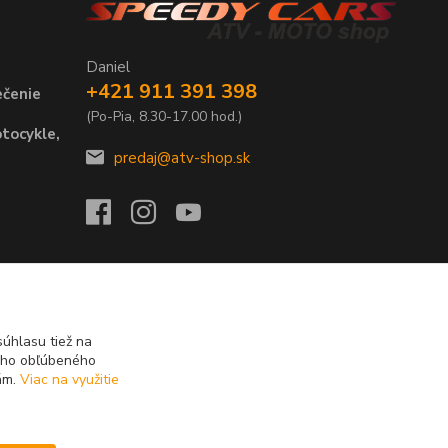
Daniel
+421 911 391 398
ečenie
(Po-Pia, 8.30-17.00 hod.)
tocykle,
predaj@atv-shop.sk
úhlasu tiež na
ášho obľúbeného
iám.
Viac na využitie