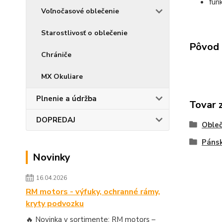
fun
Voľnočasové oblečenie
Starostlivosť o oblečenie
Pôvod 
Chrániče
MX Okuliare
Plnenie a údržba
Tovar 
DOPREDAJ
Obleč
Páns
Novinky
16.04.2026
RM motors - výfuky, ochranné rámy,
kryty podvozku
🔥 Novinka v sortimente: RM motors –