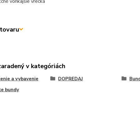
kčné vonkajšie vrecká
tovaru
zaradený v kategóriách
enie a vybavenie
DOPREDAJ
Bun
ke bundy