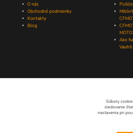
O nás
Požič
Obchodné podmienky
Milión
Kontakty
CFMO
Blog
CFMOT
MOTO
Ako fu
Vauhti
Súbory cookie
sledovanie šta
nastavenia pri pou