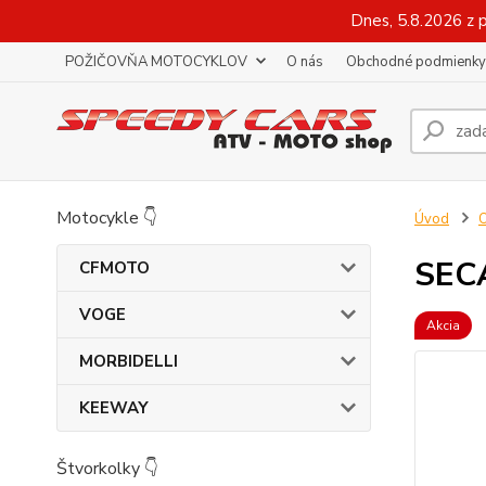
Dnes, 5.8.2026 z 
POŽIČOVŇA MOTOCYKLOV
O nás
Obchodné podmienky
Motocykle 👇
Úvod
O
SECA
CFMOTO
VOGE
Akcia
MORBIDELLI
KEEWAY
Štvorkolky 👇