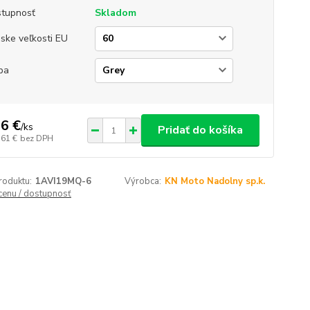
tupnosť
Skladom
ske veľkosti EU
ba
6 €
/
ks
Pridať do košíka
,61 €
bez DPH
roduktu:
1AVI19MQ-6
Výrobca:
KN Moto Nadolny sp.k.
 cenu / dostupnosť