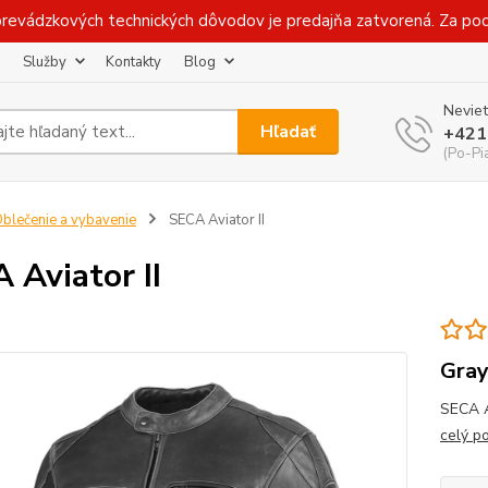
prevádzkových technických dôvodov je predajňa zatvorená. Za p
Služby
Kontakty
Blog
Neviet
Hľadať
+421
(Po-Pi
blečenie a vybavenie
SECA Aviator II
 Aviator II
Gra
SECA A
celý p