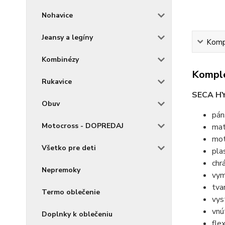
Nohavice
Jeansy a legíny
Kompl
Kombinézy
Komple
Rukavice
SECA H
Obuv
pán
Motocross - DOPREDAJ
mat
mot
Všetko pre deti
pla
chr
Nepremoky
vym
tva
Termo oblečenie
vys
vnú
Doplnky k oblečeniu
fle