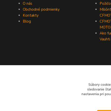
O nás
Požič
Obchodné podmienky
Milión
Kontakty
CFMO
Blog
CFMOT
MOTO
Ako fu
Vauhti
Súbory cookie
sledovanie šta
nastavenia pri pou