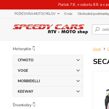
Piatok 7.8., v sobotu 8.8. a 
POŽIČOVŇA MOTOCYKLOV
O nás
Obchodné podmienky
Motocykle 👇
Úvod
O
SEC
CFMOTO
VOGE
MORBIDELLI
KEEWAY
Štvorkolky 👇