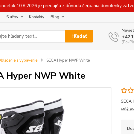
v pondelok 10.8.2026 je predajňa z dôvodu čerpania dovolenky zat
Služby
Kontakty
Blog
Neviet
Hľadať
+421
(Po-Pi
blečenie a vybavenie
SECA Hyper NWP White
A Hyper NWP White
SECA H
celý p
Dos