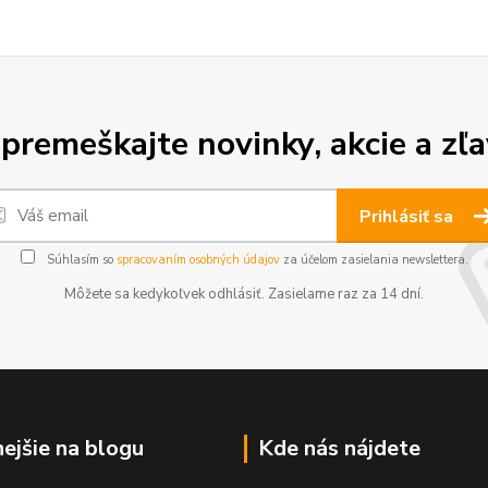
premeškajte novinky, akcie a zľa
Prihlásiť sa
Súhlasím so
spracovaním osobných údajov
za účelom zasielania newslettera.
Môžete sa kedykoľvek odhlásiť. Zasielame raz za 14 dní.
nejšie na blogu
Kde nás nájdete