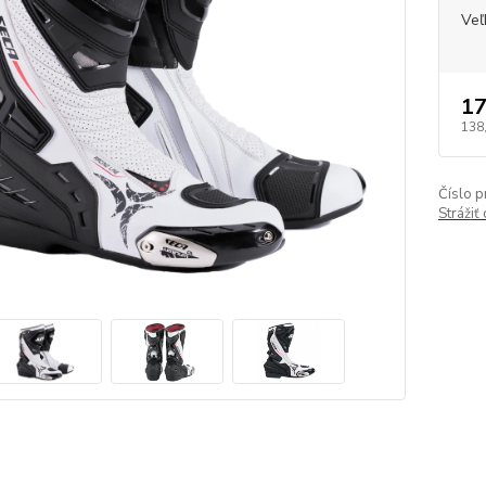
Veľ
17
138
Číslo p
Strážiť