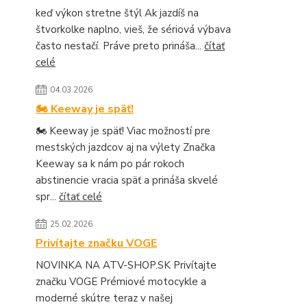
keď výkon stretne štýl Ak jazdíš na
štvorkolke naplno, vieš, že sériová výbava
často nestačí. Práve preto prináša...
čítať
celé
04.03.2026
🏍️ Keeway je späť!
🏍️ Keeway je späť! Viac možností pre
mestských jazdcov aj na výlety Značka
Keeway sa k nám po pár rokoch
abstinencie vracia späť a prináša skvelé
spr...
čítať celé
25.02.2026
Privítajte značku VOGE
NOVINKA NA ATV-SHOP.SK Privítajte
značku VOGE Prémiové motocykle a
moderné skútre teraz v našej