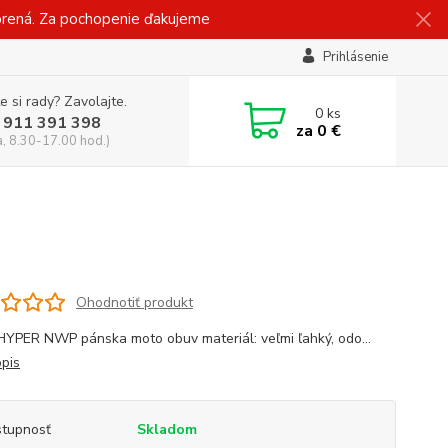
vorená. Za pochopenie ďakujeme
Prihlásenie
e si rady? Zavolajte.
0
ks
 911 391 398
za
0 €
a, 8.30-17.00 hod.)
Ohodnotiť produkt
YPER NWP pánska moto obuv materiál: veľmi ľahký, odo...
opis
tupnosť
Skladom