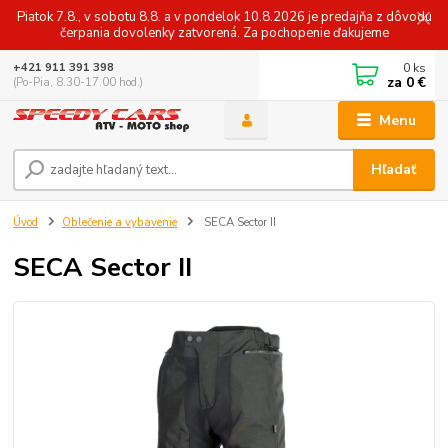
Piatok 7.8., v sobotu 8.8. a v pondelok 10.8.2026 je predajňa z dôvodu
čerpania dovolenky zatvorená. Za pochopenie ďakujeme
0
ks
+421 911 391 398
za
0 €
(Po-Pia, 8.30-17.00 hod.)
Menu
Hľadať
Úvod
Oblečenie a vybavenie
SECA Sector II
SECA Sector II