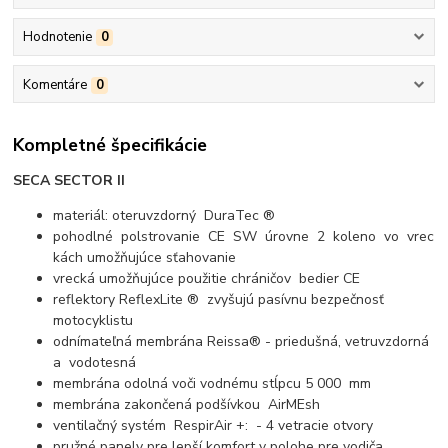
Hodnotenie
0
Komentáre
0
Kompletné špecifikácie
SECA SECTOR II
materiál: oteruvzdorný DuraTec ®
pohodlné polstrovanie CE SW úrovne 2 koleno vo vrec
kách umožňujúce sťahovanie
vrecká umožňujúce použitie chráničov bedier CE
reflektory ReflexLite ® zvyšujú pasívnu bezpečnosť
motocyklistu
odnímateľná membrána Reissa® - priedušná, vetruvzdorná
a vodotesná
membrána odolná voči vodnému stĺpcu 5 000 mm
membrána zakončená podšívkou AirMEsh
ventilačný systém RespirAir +: - 4 vetracie otvory
pružné panely pre lepší komfort v polohe pre vodiča