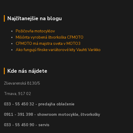
Najčítanejšie na blogu
Požičovňa motocyklov
Miliónta vyrobená štvorkolka CFMOTO
CFMOTO má majstra sveta v MOTO3
Ako fungujú fínske variátorové kity Vauhti Varikko
Kde nás nájdete
Zlievarenská 8130/5
Trnava, 917 02
033 - 55 450 32 - predajňa oblečenie
0911 - 391 398 - showroom motocykle, štvorkolky
033 - 55 450 90 - servis