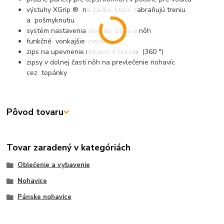
výstuhy XGrip ® na zadku, ktoré zabraňujú treniu
a pošmyknutiu
systém nastavenia obvodu pása a nôh
funkčné vonkajšie vrecká
zips na upevnenie nohavíc k bunde (360 °)
zipsy v dolnej časti nôh na prevlečenie nohavíc
cez topánky
Pôvod tovaru
Tovar zaradený v kategóriách
Oblečenie a vybavenie
Nohavice
Pánske nohavice