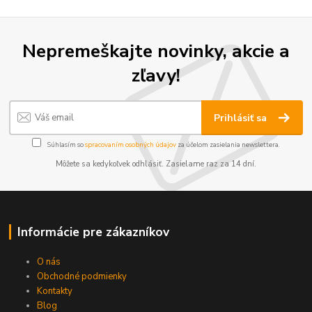
Nepremeškajte novinky, akcie a
zľavy!
Prihlásiť sa
Súhlasím so
spracovaním osobných údajov
za účelom zasielania newslettera.
Môžete sa kedykoľvek odhlásiť. Zasielame raz za 14 dní.
Informácie pre zákazníkov
O nás
Obchodné podmienky
Kontakty
Blog