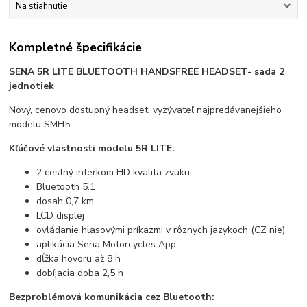
Na stiahnutie
Kompletné špecifikácie
SENA 5R LITE BLUETOOTH HANDSFREE HEADSET- sada 2
jednotiek
Nový, cenovo dostupný headset, vyzývateľ najpredávanejšieho
modelu SMH5.
Kľúčové vlastnosti modelu 5R LITE:
2 cestný interkom HD kvalita zvuku
Bluetooth 5.1
dosah 0,7 km
LCD displej
ovládanie hlasovými príkazmi v rôznych jazykoch (CZ nie)
aplikácia Sena Motorcycles App
dĺžka hovoru až 8 h
dobíjacia doba 2,5 h
Bezproblémová komunikácia cez Bluetooth: