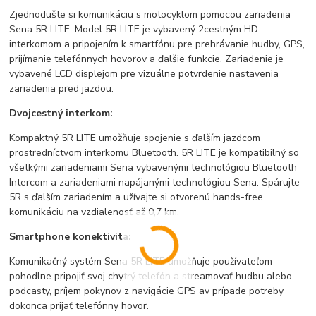
Zjednodušte si komunikáciu s motocyklom pomocou zariadenia
Sena 5R LITE.
Model 5R LITE je vybavený 2cestným HD
interkomom a pripojením k smartfónu pre prehrávanie hudby, GPS,
prijímanie telefónnych hovorov a ďalšie funkcie. Zariadenie je
vybavené LCD displejom pre vizuálne potvrdenie nastavenia
zariadenia pred jazdou.
Dvojcestný interkom:
Kompaktný 5R LITE umožňuje spojenie s ďalším jazdcom
prostredníctvom interkomu Bluetooth. 5R LITE je kompatibilný so
všetkými zariadeniami Sena vybavenými technológiou Bluetooth
Intercom a zariadeniami napájanými technológiou Sena. Spárujte
5R s ďalším zariadením a užívajte si otvorenú hands-free
komunikáciu na vzdialenosť až 0,7 km.
Smartphone konektivita:
Komunikačný systém Sena 5R LITE umožňuje používateľom
pohodlne pripojiť svoj chytrý telefón a streamovať hudbu alebo
podcasty, príjem pokynov z navigácie GPS av prípade potreby
dokonca prijať telefónny hovor.