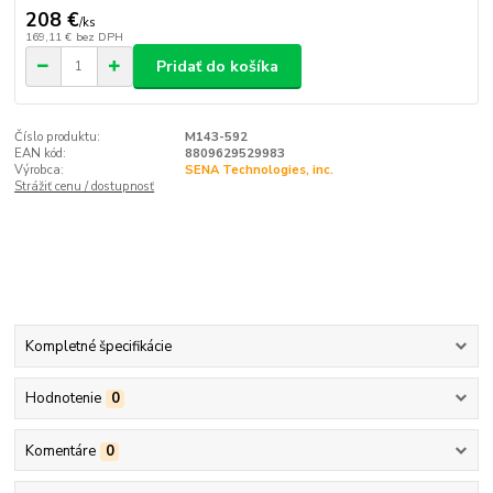
208 €
/
ks
169,11 €
bez DPH
Pridať do košíka
Číslo produktu:
M143-592
EAN kód:
8809629529983
Výrobca:
SENA Technologies, inc.
Strážiť cenu / dostupnosť
Kompletné špecifikácie
Hodnotenie
0
Komentáre
0