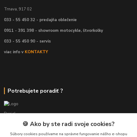
Trnava, 917 02
033 - 55 450 32 - predajňa oblečenie
0911 - 391 398 - showroom motocykle, štvorkolky
033 - 55 450 90 - servis
viac info v
KONTAKTY
Potrebujete poradiť ?
Daniel
+421 911 391 398
🍪 Ako by ste radi svoje cookies?
(Po-Pia, 8.30-17.00 hod.)
Súbory cookies používame na správne fungovanie nášho e-shopu