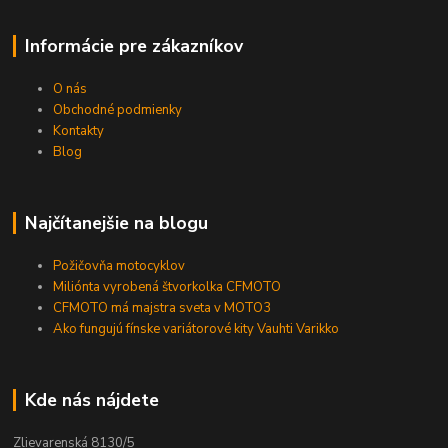
Informácie pre zákazníkov
O nás
Obchodné podmienky
Kontakty
Blog
Najčítanejšie na blogu
Požičovňa motocyklov
Miliónta vyrobená štvorkolka CFMOTO
CFMOTO má majstra sveta v MOTO3
Ako fungujú fínske variátorové kity Vauhti Varikko
Kde nás nájdete
Zlievarenská 8130/5