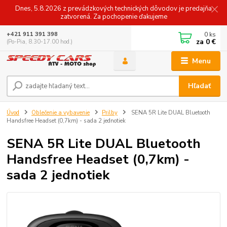
Dnes, 5.8.2026 z prevádzkových technických dôvodov je predajňa
zatvorená. Za pochopenie ďakujeme
0
ks
+421 911 391 398
za
0 €
(Po-Pia, 8.30-17.00 hod.)
Menu
Hľadať
Úvod
Oblečenie a vybavenie
Prilby
SENA 5R Lite DUAL Bluetooth
Handsfree Headset (0,7km) - sada 2 jednotiek
SENA 5R Lite DUAL Bluetooth
Handsfree Headset (0,7km) -
sada 2 jednotiek