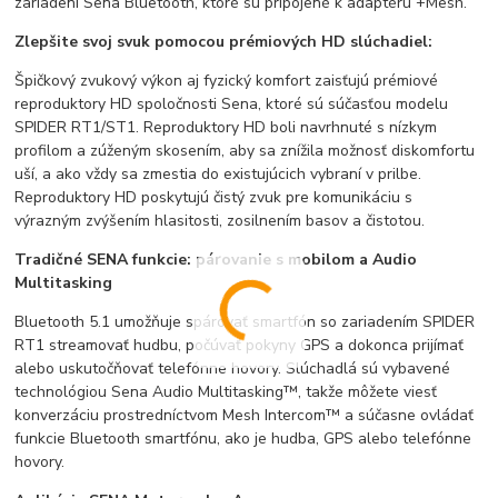
zariadení Sena Bluetooth, ktoré sú pripojené k adaptéru +Mesh.
Zlepšite svoj svuk pomocou prémiových HD slúchadiel:
Špičkový zvukový výkon aj fyzický komfort zaisťujú prémiové
reproduktory HD spoločnosti Sena, ktoré sú súčasťou modelu
SPIDER RT1/ST1. Reproduktory HD boli navrhnuté s nízkym
profilom a zúženým skosením, aby sa znížila možnosť diskomfortu
uší, a ako vždy sa zmestia do existujúcich vybraní v prilbe.
Reproduktory HD poskytujú čistý zvuk pre komunikáciu s
výrazným zvýšením hlasitosti, zosilnením basov a čistotou.
Tradičné SENA funkcie: párovanie s mobilom a Audio
Multitasking
Bluetooth 5.1 umožňuje spárovať smartfón so zariadením SPIDER
RT1 streamovať hudbu, počúvať pokyny GPS a dokonca prijímať
alebo uskutočňovať telefónne hovory. Slúchadlá sú vybavené
technológiou Sena Audio Multitasking™, takže môžete viesť
konverzáciu prostredníctvom Mesh Intercom™ a súčasne ovládať
funkcie Bluetooth smartfónu, ako je hudba, GPS alebo telefónne
hovory.