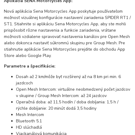
Aplikácia SENA Motorcycles App:
Nová aplikácia Sena Motorcycles App poskytuje používateľom
možnosť vizuálnej konfigurácie nastavení zariadenia SPIDER RT1 /
ST1. Stiahnite si aplikáciu Sena Motorcycles App, aby ste mohli
prispôsobiť rôzne nastavenia a funkcie zariadenia, vrátane
možnosti vzdialene spravovať nastavenia kanálov pre Open Mesh
alebo dokonca nastaviť súkromnú skupinu pre Group Mesh. Pre
stiahnutie aplikácie Sena Motorcycles prejdite do obchodu App
Store alebo Google Play.
Parametre a špecifikácie:
Dosah až 2 km/môže byť rozšírený až na 8 km pri min. 6
jazdcoch
Open Mesh Intercom: virtuálne neobmedzený počet jazdcov
v skupine / Group Mesh Intercom: až 24 jazdcov
Operačná doba: až 11,5 hodín / doba dobíjania: 1,5 h /
rýchle dobíjanie: 20 minút dodá 3,5 hodiny
Mesh Intercom
Bluetooth 5.1
HD slúchadlá
Viackanálová komunikácia