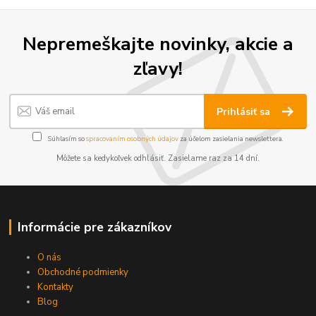
Nepremeškajte novinky, akcie a
zľavy!
Prihlásiť sa
Súhlasím so
spracovaním osobných údajov
za účelom zasielania newslettera.
Môžete sa kedykoľvek odhlásiť. Zasielame raz za 14 dní.
Informácie pre zákazníkov
O nás
Obchodné podmienky
Kontakty
Blog