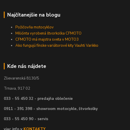
Najčítanejšie na blogu
Požičovňa motocyklov
Miliónta vyrobená štvorkolka CFMOTO
CFMOTO má majstra sveta v MOTO3
Ako fungujú fínske variátorové kity Vauhti Varikko
Kde nás nájdete
Zlievarenská 8130/5
Trnava, 917 02
033 - 55 450 32 - predajňa oblečenie
0911 - 391 398 - showroom motocykle, štvorkolky
033 - 55 450 90 - servis
viac info v
KONTAKTY