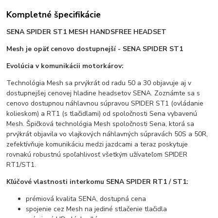
Kompletné špecifikácie
SENA SPIDER ST1 MESH HANDSFREE HEADSET
Mesh je opäť cenovo dostupnejší - SENA SPIDER ST1
Evolúcia v komunikácii motorkárov:
Technológia Mesh sa prvýkrát od radu 50 a 30 objavuje aj v
dostupnejšej cenovej hladine headsetov SENA. Zoznámte sa s
cenovo dostupnou náhlavnou súpravou SPIDER ST1 (ovládanie
kolieskom) a RT1 (s tlačidlami) od spoločnosti Sena vybavenú
Mesh. Špičková technológia Mesh spoločnosti Sena, ktorá sa
prvýkrát objavila vo vlajkových náhlavných súpravách 50S a 50R,
zefektívňuje komunikáciu medzi jazdcami a teraz poskytuje
rovnakú robustnú spoľahlivosť všetkým užívateľom SPIDER
RT1/ST1.
Kľúčové vlastnosti interkomu SENA SPIDER RT1 / ST1:
prémiová kvalita SENA, dostupná cena
spojenie cez Mesh na jediné stlačenie tlačidla