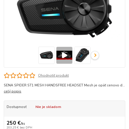
Ohodnotiť produkt
SENA SPIDER ST1 MESH HANDSFREE HEADSET Mesh je opäť cenovo d...
celý popis
Dostupnosť
Nie je skladom
250 €
/
ks
203,25 €
bez DPH