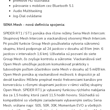
prémiové HD slúchadlá
párovanie s mobilom cez Bluetooth 5.1
Audio Multitasking
Jog-Dial ovládanie
SENA Mesh - nová definícia spojenia:
SPIDER RT1 / ST1 ponúka dva rôzne režimy Sena Mesh Intercom:
Skupinový Mesh Intercom a viackanálový otvorený Mesh Intercom.
Pri použití funkcie Group Mesh používatelia vytvoria súkromnú
skupinu, ktorá podporuje až 24 jazdcov v dosahu až 8 km (min. 6
jazdcov v intervaloch 1,6 km). Užívatelia sú pozvaní do siete
Group Mesh, čo zvyšuje kontrolu a súkromie. Viackanálová sieť
Open Mesh umožňuje jazdcom komunikovať prakticky s
ľubovoľným počtom účastníkov siete Mesh v dosahu až 5 míľ/8 km.
Open Mesh ponúka aj viackanálové možnosti, k dispozícii je až
deväť kanálov. Môžete prepínať medzi frekvenciami kanálov pre
konverzáciu s rôznymi skupinami jazdcov v rámci väčšej skupiny
Open Mesh. SPIDER RT1 je vybavený funkciou rýchleho nabíjania
iba za 1,5 hodiny, ktorá zaistí 11,5 hodín hovoru. Slúchadlá sú
kompatibilné so všetkými zariadeniami vybavenými sieťou Sena
Mesh, vrátane napr. 50S, 50R, 30K, Momentum EVO a všetkých