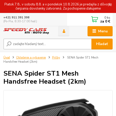
Piatok 7.8., v sobotu 8.8. a v pondelok 10.8.2026 je predajňa z dôvodu
čerpania dovolenky zatvorená. Za pochopenie ďakujeme
0
ks
+421 911 391 398
za
0 €
(Po-Pia, 8.30-17.00 hod.)
Menu
Hľadať
Úvod
Oblečenie a vybavenie
Prilby
SENA Spider ST1 Mesh
Handsfree Headset (2km)
SENA Spider ST1 Mesh
Handsfree Headset (2km)